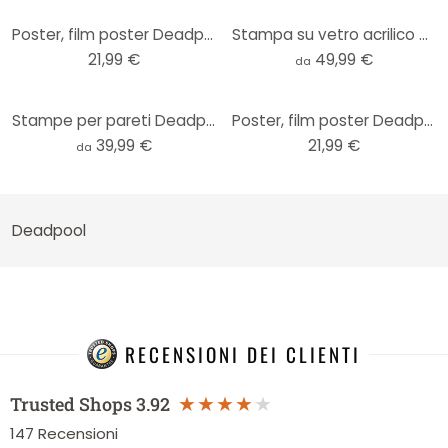
Poster, film poster Deadpool - Wade vs Wade 61x91,5 cm
Stampa su vetro acrilico Deadpool - Mielu
21,99 €
49,99 €
da
Stampe per pareti Deadpool - Mielu - Alu-Dibond
Poster, film poster Deadpool - Bang 61x91,5 cm
39,99 €
21,99 €
da
Deadpool
RECENSIONI DEI CLIENTI
Trusted Shops
3.92
147
Recensioni