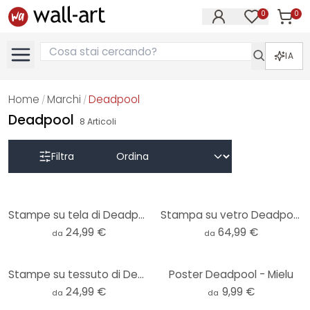
0
0
Articol
Articoli nell
IA
Home
Marchi
Deadpool
/
/
Deadpool
8
Articoli
Filtra
Stampe su tela di Deadpool - Mielu
Stampa su vetro Deadpool - Mielu
24,99 €
64,99 €
da
da
Stampe su tessuto di Deadpool - Mielu
Poster Deadpool - Mielu
24,99 €
9,99 €
da
da