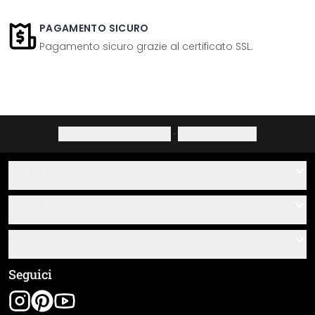
PAGAMENTO SICURO
Pagamento sicuro grazie al certificato SSL.
Informativa sulla privacy
·
Diritto di recesso
Aiuto
Contatti
Servizio
Chi siamo
Buoni regalo
Informazioni
Domande & risposte
Istruzioni di posa e montaggio
Termini e condizioni generali
Seguici
Panoramica dei materiali
Note legali
Tracciamento spedizione