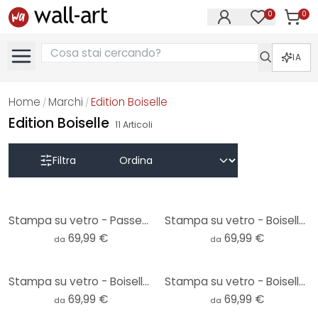
0
0
Articol
Articoli nell
IA
Home
Marchi
Edition Boiselle
/
/
Edition Boiselle
11
Articoli
Filtra
Stampa su vetro - Passeggiata mattutina
Stampa su vetro - Boiselle - Avelignese curioso
69,99 €
69,99 €
da
da
Stampa su vetro - Boiselle - Lusitano
Stampa su vetro - Boiselle - Purosangue nobile arabo
69,99 €
69,99 €
da
da