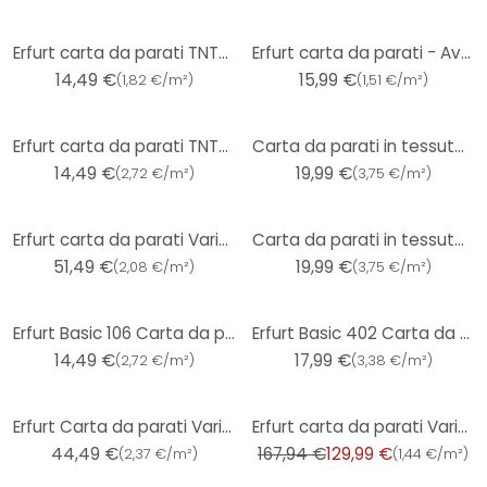
Erfurt carta da parati TNT- cippato - Romantico
Erfurt carta da parati - Avantgarde
14,49 €
15,99 €
(
1,82 €/m²
)
(
1,51 €/m²
)
Erfurt carta da parati TNT- cippato - Rustico
Carta da parati in tessuto non tessuto Erfurt Premium 501
14,49 €
19,99 €
(
2,72 €/m²
)
(
3,75 €/m²
)
Erfurt carta da parati Variovlies Flat
Carta da parati in tessuto non tessuto Erfurt Premium 502
51,49 €
19,99 €
(
2,08 €/m²
)
(
3,75 €/m²
)
Erfurt Basic 106 Carta da parati in tessuto non tessuto
Erfurt Basic 402 Carta da parati in tessuto non tessuto testurizzato
14,49 €
17,99 €
(
2,72 €/m²
)
(
3,38 €/m²
)
-23%
Erfurt Carta da parati Variovlies Sisal 25x0,75m
Erfurt carta da parati Variovlies Brilliant 6 pz.
44,49 €
167,94 €
129,99 €
(
2,37 €/m²
)
(
1,44 €/m²
)