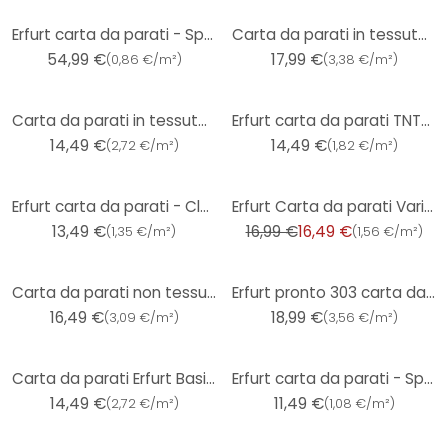
Erfurt carta da parati - Sprint 6 rotoli
Carta da parati in tessuto non tessuto Erfurt Basic 400
54,99 €
17,99 €
(
0,86 €/m²
)
(
3,38 €/m²
)
Carta da parati in tessuto non tessuto Erfurt Basic 105
Erfurt carta da parati TNT- cippato Classico
14,49 €
14,49 €
(
2,72 €/m²
)
(
1,82 €/m²
)
-3%
Erfurt carta da parati - Classico
Erfurt Carta da parati Variovlies Plano Super white 20x0,53 m
13,49 €
16,99 €
16,49 €
(
1,35 €/m²
)
(
1,56 €/m²
)
Carta da parati non tessuta Erfurt Proteggi 211
Erfurt pronto 303 carta da parati
16,49 €
18,99 €
(
3,09 €/m²
)
(
3,56 €/m²
)
Carta da parati Erfurt Basic 102
Erfurt carta da parati - Sprint
14,49 €
11,49 €
(
2,72 €/m²
)
(
1,08 €/m²
)