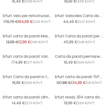
16,49 €
18,99 €
(
3,09 €/m²
)
(
3,56 €/m²
)
-4%
Erfurt Velo per ristrutturazioni Variovlies Flat 150 g/m² 25x0,75 m scatola (4 rotoli)
Erfurt Variovlies Carta da parati sabbia 25x0,75m
170,79 €
164,69 €
44,49 €
(
2,20 €/m²
)
(
2,37 €/m²
)
-7%
Erfurt carta da parati Maxx Economy Ornato 101
Erfurt Carta da parati per ristrutturazioni Variovlies Flat 150 g/m² 25x0,75m
13,99 €
12,99 €
45,99 €
(
1,96 €/m²
)
(
2,45 €/m²
)
Erfurt carta da parati Variovlies Flat - 4 rotoli
Carta da parati permanente Erfurt Proteggere 208
174,99 €
16,49 €
(
1,77 €/m²
)
(
3,09 €/m²
)
-2%
Erfurt Carta da parati in tessuto non tessuto Ready 300
Erfurt carta da parati TNT- cippato - Viva
18,99 €
137,88 €
134,99 €
(
3,56 €/m²
)
(
1,41 €/m²
)
Erfurt carta da parati climatica Basic 107
Erfurt ready 304 carta da parati per tende
14,49 €
18,99 €
(
2,72 €/m²
)
(
3,56 €/m²
)