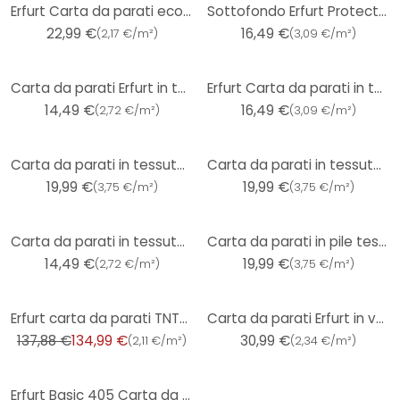
Erfurt Carta da parati ecologica in vello liscio Eco Green 20x0,53m
Sottofondo Erfurt Protect 200
22,99 €
16,49 €
(
2,17 €/m²
)
(
3,09 €/m²
)
Carta da parati Erfurt in tessuto non tessuto Basic 101
Erfurt Carta da parati in tessuto non tessuto Basic 213
14,49 €
16,49 €
(
2,72 €/m²
)
(
3,09 €/m²
)
Carta da parati in tessuto non tessuto Erfurt Premium 503
Carta da parati in tessuto non tessuto Erfurt Premium 500
19,99 €
19,99 €
(
3,75 €/m²
)
(
3,75 €/m²
)
Carta da parati in tessuto non tessuto Erfurt Basic 100
Carta da parati in pile testurizzato Erfurt Premium 504
14,49 €
19,99 €
(
2,72 €/m²
)
(
3,75 €/m²
)
-2%
Erfurt carta da parati TNT- cippato - Rustico
Carta da parati Erfurt in vello liscio Classic 25x0,53 m
137,88 €
134,99 €
30,99 €
(
2,11 €/m²
)
(
2,34 €/m²
)
Erfurt Basic 405 Carta da parati in tessuto non tessuto testurizzato