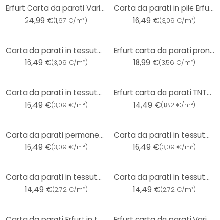
Erfurt Carta da parati Variovlies Plano Super White 20x0,75m
Carta da parati in pile Erfurt Protect 203
24,99 €
16,49 €
(
1,67 €/m²
)
(
3,09 €/m²
)
Carta da parati in tessuto non tessuto Erfurt Protect 206
Erfurt carta da parati pronta 305
16,49 €
18,99 €
(
3,09 €/m²
)
(
3,56 €/m²
)
Carta da parati in tessuto non tessuto Erfurt Protect 212
Erfurt carta da parati TNT- cippato - Viva
16,49 €
14,49 €
(
3,09 €/m²
)
(
1,82 €/m²
)
Carta da parati permanente Erfurt Protect 207
Carta da parati in tessuto non tessuto Erfurt Protect 205
16,49 €
16,49 €
(
3,09 €/m²
)
(
3,09 €/m²
)
Carta da parati in tessuto non tessuto Erfurt Basic 104
Carta da parati in tessuto non tessuto Erfurt Basic 103
14,49 €
14,49 €
(
2,72 €/m²
)
(
2,72 €/m²
)
Carta da parati Erfurt in tessuto non tessuto Basic 108
Erfurt carta da parati Variovlies Brilliant