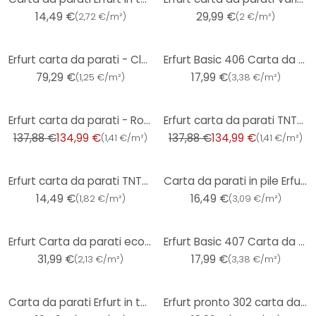
14,49 €
29,99 €
(
2,72 €/m²
)
(
2 €/m²
)
Erfurt carta da parati - Classico 6 rotoli
Erfurt Basic 406 Carta da parati in tessuto non tessuto testurizzata
79,29 €
17,99 €
(
1,25 €/m²
)
(
3,38 €/m²
)
-2%
-2%
Erfurt carta da parati - Romantic 12 rotoli
Erfurt carta da parati TNT- cippato Classico
137,88 €
134,99 €
137,88 €
134,99 €
(
1,41 €/m²
)
(
1,41 €/m²
)
Erfurt carta da parati TNT- cippato - Elegante
Carta da parati in pile Erfurt Climatronic Protect 201
14,49 €
16,49 €
(
1,82 €/m²
)
(
3,09 €/m²
)
Erfurt Carta da parati ecologica in pile liscio Eco Green 20x0,75m
Erfurt Basic 407 Carta da parati in tessuto non tessuto testurizzato
31,99 €
17,99 €
(
2,13 €/m²
)
(
3,38 €/m²
)
Carta da parati Erfurt in tessuto non tessuto Protect 204
Erfurt pronto 302 carta da parati in tessuto non tessuto