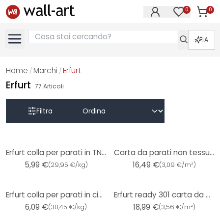
0
0
Articol
Articoli nell
IA
Home
Marchi
Erfurt
/
/
Erfurt
77
Articoli
Filtra
Erfurt colla per parati in TNT-cippato - 200g
Carta da parati non tessuta Erfurt Protect 210
5,99 €
16,49 €
(
29,95 €/kg
)
(
3,09 €/m²
)
Erfurt colla per parati in cippato - 200g
Erfurt ready 301 carta da parati per tende
6,09 €
18,99 €
(
30,45 €/kg
)
(
3,56 €/m²
)