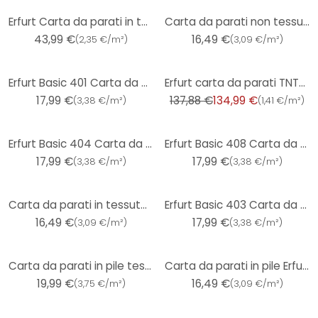
Erfurt Carta da parati in tessuto non tessuto Premium 25x0,75 m
Carta da parati non tessuta Erfurt Protect 209
43,99 €
16,49 €
(
2,35 €/m²
)
(
3,09 €/m²
)
-2%
Erfurt Basic 401 Carta da parati in tessuto non tessuto testurizzato
Erfurt carta da parati TNT- cippato - Elegante
17,99 €
137,88 €
134,99 €
(
3,38 €/m²
)
(
1,41 €/m²
)
Erfurt Basic 404 Carta da parati in tessuto non tessuto testurizzato
Erfurt Basic 408 Carta da parati in tessuto non tessuto testurizzato
17,99 €
17,99 €
(
3,38 €/m²
)
(
3,38 €/m²
)
Carta da parati in tessuto non tessuto Erfurt Basic 214
Erfurt Basic 403 Carta da parati in tessuto non tessuto testurizzato
16,49 €
17,99 €
(
3,09 €/m²
)
(
3,38 €/m²
)
Carta da parati in pile testurizzato Erfurt Premium 505
Carta da parati in pile Erfurt climatizzata Protect 202
19,99 €
16,49 €
(
3,75 €/m²
)
(
3,09 €/m²
)