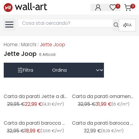
0
0
Articol
Articoli nell
IA
Home
Marchi
Jette Joop
/
/
Jette Joop
6
Articoli
Filtra
-23%
-3%
Carta da parati Jette a disegni floreali in verde argento e bianco in struttura opaca e leggera
Carta da parati ornamentale in tessuto non tessuto beige e crema Jette in stile barocco classico
29,95 €
22,99 €
32,95 €
31,99 €
(
4,31 €/m²
)
(
6 €/m²
)
-42%
Carta da parati barocca Jette in crema e grigio con ornamenti e base in tessuto non tessuto classico
Carta da parati barocca Jette in tessuto non tessuto grigio e bianco con ornamenti in argento
32,95 €
18,99 €
32,99 €
(
3,56 €/m²
)
(
6,19 €/m²
)