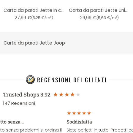
Carta da parati Jette in crema a tinta unita con texture opaca e chiara
Carta da parati Jette unitaria in tessuto non tessuto color crema senza bordi Carta da parati sempli
27,99 €
29,99 €
(
5,25 €/m²
)
(
5,63 €/m²
)
Carte da parati Jette Joop
RECENSIONI DEI CLIENTI
Trusted Shops
3.92
147
Recensioni
etto senza…
Soddisfatta
o senza problemi si ordina il
Siete perfetti in tutto! Prodotti e