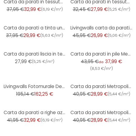
Carta da parati in tessuto non tessuto effetto cemento marrone beige - Carta da parati effetto inton
Carta da parati in tessuto non tessuto con motivi botanici in bianco e crema - carta da parati con m
37,95 €
32,99 €
32,45 €
27,99 €
(
6,19 €/m²
)
(
5,25 €/m²
)
-21%
-41%
Carta da parati a tinta unita con motivo testurizzato blu turchese - Carta da parati
Livingwalls carta da parati Diamonds barocco
37,95 €
29,99 €
45,95 €
26,99 €
(
5,63 €/m²
)
(
5,06 €/m²
)
-14%
Carta da parati liscia in tessuto non tessuto grigio Hygge con struttura opaca
Carta da parati in pile Metropolitan Stories di A.S. Creation
27,99 €
43,95 €
37,99 €
(
5,25 €/m²
)
da
(
8,53 €/m²
)
-17%
-29%
Livingwalls Fotomurale Designwalls - Varietà di fiori
Carta da parati Metropolitan Stories - Lizzy Londra
195,14 €
162,25 €
40,95 €
28,99 €
(
5,44 €/m²
)
-21%
-29%
Carta da parati a righe azzurro beige - motivo a righe classico opaco - Carta da parati in tessuto n
Carta da parati Metropolitan Stories - Paul Bergmann Berlino
41,95 €
32,99 €
40,95 €
28,99 €
(
6,19 €/m²
)
(
5,44 €/m²
)
-25%