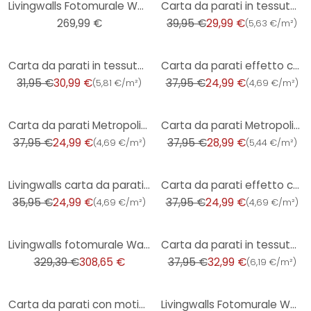
Livingwalls Fotomurale Walls by Patel 2 rainforest 1
Carta da parati in tessuto non tessuto con foglie miste colorate - Carta da parati floreale arancion
269,99 €
39,95 €
29,99 €
(
5,63 €/m²
)
-3%
-34%
Carta da parati in tessuto non tessuto con motivo a rombi verdi dal design scandinavo Hygge
Carta da parati effetto cemento Sand - Carta da parati in tessuto non tessuto con una texture calda
31,95 €
30,99 €
37,95 €
24,99 €
(
5,81 €/m²
)
(
4,69 €/m²
)
-34%
-24%
Carta da parati Metropolitan Stories - Bianco
Carta da parati Metropolitan Stories - Beige 4
37,95 €
24,99 €
37,95 €
28,99 €
(
4,69 €/m²
)
(
5,44 €/m²
)
-30%
-34%
Livingwalls carta da parati - Metropolitan Stories Ava New York
Carta da parati effetto cemento crema - Carta da parati in tessuto non tessuto a trama leggera e nat
35,95 €
24,99 €
37,95 €
24,99 €
(
4,69 €/m²
)
(
4,69 €/m²
)
-6%
-13%
Livingwalls fotomurale Walls by Patel 3 Tropical
Carta da parati in tessuto non tessuto in beige crema effetto cemento - Carta da parati testurizzata
329,39 €
308,65 €
37,95 €
32,99 €
(
6,19 €/m²
)
-14%
Carta da parati con motivo a foglie in verde pino - carta da parati per un ambiente di vita piacevol
Livingwalls Fotomurale Walls by Patel 2 hanging garden 1