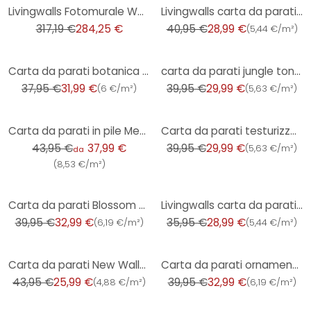
-10%
-29%
Livingwalls Fotomurale Walls by Patel pond 1
Livingwalls carta da parati - Metropolitan Stories Nala Cape Town
317,19 €
284,25 €
40,95 €
28,99 €
(
5,44 €/m²
)
-16%
-25%
Carta da parati botanica esotica nei toni della terra - sontuosa carta da parati in pile con ispiraz
carta da parati jungle tono su tono blu verde - carta da parati non tessuta floreale con foglie
37,95 €
31,99 €
39,95 €
29,99 €
(
6 €/m²
)
(
5,63 €/m²
)
-14%
-25%
Carta da parati in pile Metropolitan Stories di A.S. Creation
Carta da parati testurizzata elegante color tortora - versatile carta da parati in tessuto non tessu
43,95 €
37,99 €
39,95 €
29,99 €
(
5,63 €/m²
)
da
(
8,53 €/m²
)
-17%
-19%
Carta da parati Blossom branch verde scuro oro bianco - motivo floreale asiatico - Carta da parati i
Livingwalls carta da parati unicolor My Home My Spa
39,95 €
32,99 €
35,95 €
28,99 €
(
6,19 €/m²
)
(
5,44 €/m²
)
-41%
-17%
Carta da parati New Walls - Relax fiori di ciliegio azzurro
Carta da parati ornamentale verde menta argento - Carta da parati in tessuto non tessuto lucido con
43,95 €
25,99 €
39,95 €
32,99 €
(
4,88 €/m²
)
(
6,19 €/m²
)