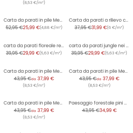
(
8,53 €/m²
)
-51%
-16%
Carta da parati in pile Metropolitan Stories di A.S. Creation
Carta da parati a rilievo con foglie in bianco e crema - carta da parati in tessuto non tessuto di a
52,95 €
25,99 €
37,95 €
31,99 €
(
4,88 €/m²
)
(
6 €/m²
)
-25%
-25%
carta da parati floreale retrò blu bianco - carta da parati in tessuto non tessuto floreale con fogl
carta da parati jungle nei toni del blu - tessuto non tessuto con trama fine - decorazione murale
39,95 €
29,99 €
39,95 €
29,99 €
(
5,63 €/m²
)
(
5,63 €/m²
)
-14%
-14%
Carta da parati in pile Metropolitan Stories di A.S. Creation
Carta da parati in pile Metropolitan Stories di A.S. Creation 2,80 x 1,59 m
43,95 €
37,99 €
43,95 €
37,99 €
da
da
(
8,53 €/m²
)
(
8,53 €/m²
)
-14%
-20%
Carta da parati in pile Metropolitan Stories di A.S. Creation
Paesaggio forestale pini grigio verde - Carta da parati in tessuto non tessuto, estendibile
43,95 €
37,99 €
43,95 €
34,99 €
da
(
8,53 €/m²
)
-13%
-14%