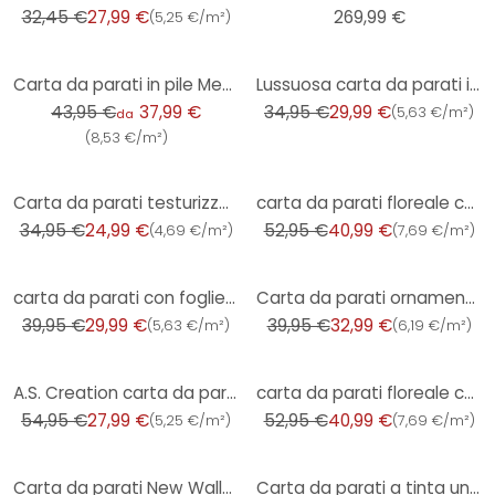
32,45 €
27,99 €
269,99 €
(
5,25 €/m²
)
-14%
-14%
Carta da parati in pile Metropolitan Stories di A.S. Creation
Lussuosa carta da parati in pile con effetto foglia d'oro su sfondo blu - elegante design murale
43,95 €
37,99 €
34,95 €
29,99 €
(
5,63 €/m²
)
da
(
8,53 €/m²
)
-28%
-23%
Carta da parati testurizzata verde menta - Fresca carta da parati in tessuto non tessuto per ambient
carta da parati floreale con farfalle verde bianco - carta da parati in tessuto non tessuto con fior
34,95 €
24,99 €
52,95 €
40,99 €
(
4,69 €/m²
)
(
7,69 €/m²
)
-25%
-17%
carta da parati con foglie di felce colorate - carta da parati floreale giallo blu marrone
Carta da parati ornamentale beige oro - Carta da parati in tessuto non tessuto con texture lucida in
39,95 €
29,99 €
39,95 €
32,99 €
(
5,63 €/m²
)
(
6,19 €/m²
)
-49%
-23%
A.S. Creation carta da parati bosco di betulle in bianco e grigio carta da parati in tessuto non tes
carta da parati floreale con farfalle grigio verde - carta da parati in tessuto non tessuto con fior
54,95 €
27,99 €
52,95 €
40,99 €
(
5,25 €/m²
)
(
7,69 €/m²
)
-26%
-21%
Carta da parati New Walls - Loft mattoni vintage
Carta da parati a tinta unita con motivo testurizzato blu - Carta da parati con aspetto tessuto