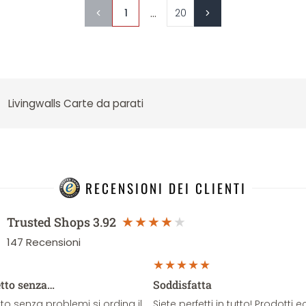
...
1
20
Livingwalls Carte da parati
RECENSIONI DEI CLIENTI
Trusted Shops
3.92
147
Recensioni
etto senza…
Soddisfatta
o senza problemi si ordina il
Siete perfetti in tutto! Prodotti e