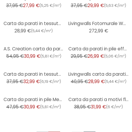
37,95 €
27,99 €
37,95 €
29,99 €
(
5,25 €/m²
)
(
5,63 €/m²
)
Carta da parati in tessuto non tessuto a tinta unita Hygge marrone con struttura
Livingwalls Fotomurale Walls by Patel giungla 2
28,99 €
272,99 €
(
5,44 €/m²
)
-44%
-10%
A.S. Creation carta da parati foresta in tessuto non tessuto giallo e grigio con animali in look opa
Carta da parati in pile effetto lino beige crema - elegante carta da parati con texture naturale
54,95 €
30,99 €
29,95 €
26,99 €
(
5,81 €/m²
)
(
5,06 €/m²
)
-13%
-29%
Carta da parati in tessuto non tessuto in blu rame effetto ruggine - Carta da parati in tessuto non
Livingwalls carta da parati - Metropolitan Stories Alena S.Pietroburgo
37,95 €
32,99 €
40,95 €
28,99 €
(
6,19 €/m²
)
(
5,44 €/m²
)
-35%
-18%
Carta da parati in pile Metropolitan Stories di A.S. Creation
Carta da parati a motivi floreali in beige effetto lino - Carta da parati a disegni floreali delicat
47,95 €
30,99 €
38,95 €
31,99 €
(
5,81 €/m²
)
(
6 €/m²
)