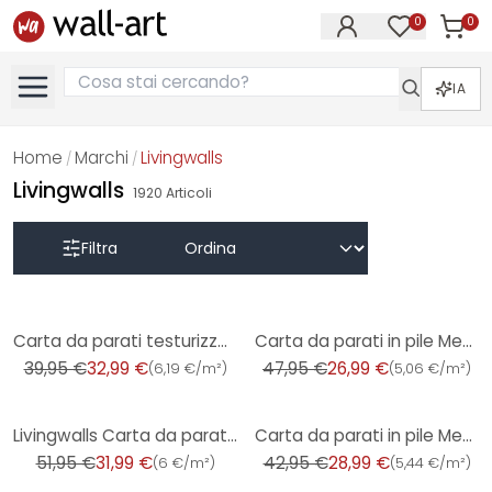
0
0
Articol
Articoli nell
IA
Home
Marchi
Livingwalls
/
/
Livingwalls
1920
Articoli
Filtra
-17%
-44%
Carta da parati testurizzata con effetto lino Beige Cream - Campione di prodotto
Carta da parati in pile Metropolitan Stories di A.S. Creation
39,95 €
32,99 €
47,95 €
26,99 €
(
6,19 €/m²
)
(
5,06 €/m²
)
-38%
-33%
Livingwalls Carta da parati - Paradise Garden
Carta da parati in pile Metropolitan Stories di A.S. Creation
51,95 €
31,99 €
42,95 €
28,99 €
(
6 €/m²
)
(
5,44 €/m²
)