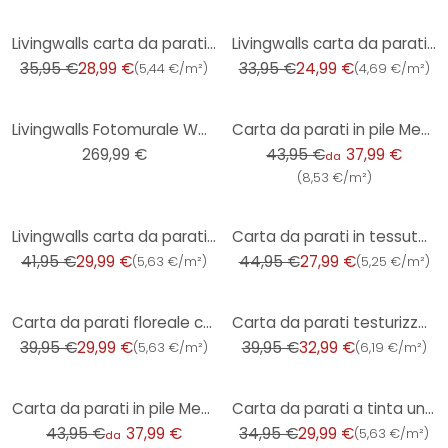
-19%
-26%
Livingwalls carta da parati unicolor My Home My Spa
Livingwalls carta da parati - Metropolitan Stories Mio Tokio
35,95 €
28,99 €
33,95 €
24,99 €
(
5,44 €/m²
)
(
4,69 €/m²
)
-14%
Livingwalls Fotomurale Walls by Patel funky birds 1
Carta da parati in pile Metropolitan Stories di A.S. Creation
269,99 €
43,95 €
37,99 €
da
(
8,53 €/m²
)
-29%
-38%
Livingwalls carta da parati Paisley My Home My Spa
Carta da parati in tessuto non tessuto con texture 3D - Carta da parati in tessuto non tessuto con t
41,95 €
29,99 €
44,95 €
27,99 €
(
5,63 €/m²
)
(
5,25 €/m²
)
-25%
-17%
Carta da parati floreale con foglie miste colorate - Carta da parati fantasia rosa verde arancio
Carta da parati testurizzata con trama di lino marrone beige - Campione di prodotto geometrico
39,95 €
29,99 €
39,95 €
32,99 €
(
5,63 €/m²
)
(
6,19 €/m²
)
-14%
-14%
Carta da parati in pile Metropolitan Stories di A.S. Creation
Carta da parati a tinta unita in verde - carta da parati in tessuto non tessuto di alta qualità con
43,95 €
37,99 €
34,95 €
29,99 €
(
5,63 €/m²
)
da