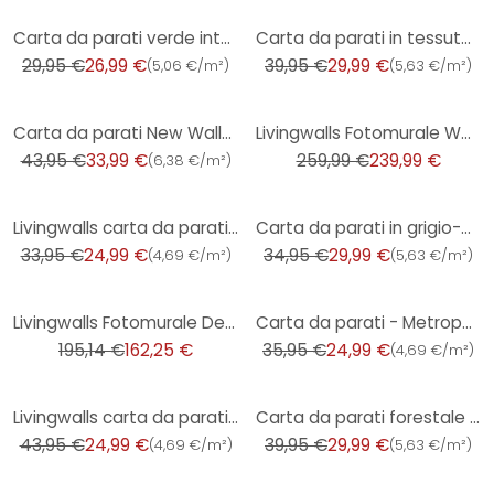
-10%
-25%
Carta da parati verde intenso con texture leggera - carta da parati in tessuto non tessuto per soggi
Carta da parati in tessuto non tessuto con foglie in stile retrò nero colorato - Carta da parati flo
29,95 €
26,99 €
39,95 €
29,99 €
(
5,06 €/m²
)
(
5,63 €/m²
)
-23%
-8%
Carta da parati New Walls - Urban Grace geometrie nero
Livingwalls Fotomurale Walls by Patel funky birds 3
43,95 €
33,99 €
259,99 €
239,99 €
(
6,38 €/m²
)
-26%
-14%
Livingwalls carta da parati - Metropolitan Stories Mio Tokio
Carta da parati in grigio-blu effetto usato con accenti dorati per un'atmosfera elegante
33,95 €
24,99 €
34,95 €
29,99 €
(
4,69 €/m²
)
(
5,63 €/m²
)
-17%
-30%
Livingwalls Fotomurale Designwalls - Old Wall
Carta da parati - Metropolitan Stories Mio Tokio
195,14 €
162,25 €
35,95 €
24,99 €
(
4,69 €/m²
)
-43%
-25%
Livingwalls carta da parati - Metropolitan Stories Alena S.Pietroburgo
Carta da parati forestale in marrone-rame - carta da parati in tessuto non tessuto con motivi natura
43,95 €
24,99 €
39,95 €
29,99 €
(
4,69 €/m²
)
(
5,63 €/m²
)