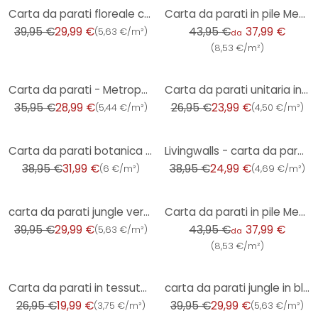
-25%
-14%
Carta da parati floreale con foglie miste colorate - Carta da parati fantasia blu verde giallo
Carta da parati in pile Metropolitan Stories di A.S. Creation
39,95 €
29,99 €
43,95 €
37,99 €
(
5,63 €/m²
)
da
(
8,53 €/m²
)
-19%
-11%
Carta da parati - Metropolitan Stories Mio Tokio
Carta da parati unitaria in tessuto non tessuto bianco Hygge plain matt con struttura leggera
35,95 €
28,99 €
26,95 €
23,99 €
(
5,44 €/m²
)
(
4,50 €/m²
)
-18%
-36%
Carta da parati botanica grigio-gialla - Carta da parati in pile a motivi floreali - Carta da parati
Livingwalls - carta da parati Mattoni grigio
38,95 €
31,99 €
38,95 €
24,99 €
(
6 €/m²
)
(
4,69 €/m²
)
-25%
-14%
carta da parati jungle verde bianco - carta da parati non tessuta floreale con foglie
Carta da parati in pile Metropolitan Stories di A.S. Creation
39,95 €
29,99 €
43,95 €
37,99 €
(
5,63 €/m²
)
da
(
8,53 €/m²
)
-26%
-25%
Carta da parati in tessuto non tessuto grigio Hygge tinta unita opaco con struttura leggera
carta da parati jungle in blu-grigio - carta da parati in tessuto non tessuto dal fascino tropicale
26,95 €
19,99 €
39,95 €
29,99 €
(
3,75 €/m²
)
(
5,63 €/m²
)