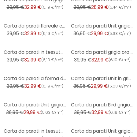
39,95 €
32,99 €
39,95 €
28,99 €
(
6,19 €/m²
)
(
5,44 €/m²
)
-17%
-19%
Carta da parati floreale con peonie in marrone petrolio - Carta da parati in tessuto non tessuto in
Carta da parati Unit grigio chiaro - Carta da parati in tessuto non tessuto con una texture fine per
39,95 €
32,99 €
36,95 €
29,99 €
(
6,19 €/m²
)
(
5,63 €/m²
)
-17%
-17%
Carta da parati in tessuto non tessuto con pavoni esotici e campioni di prodotto
Carta da parati grigia oro con palme - Carta da parati in tessuto non tessuto con una lucentezza sof
39,95 €
32,99 €
39,95 €
32,99 €
(
6,19 €/m²
)
(
6,19 €/m²
)
-17%
-19%
Carta da parati a forma di palma verde scuro nero - Carta da parati in tessuto non tessuto con motiv
Carta da parati Unit in grigio effetto lino - Carta da parati strutturata dall'eleganza senza tempo
39,95 €
32,99 €
36,95 €
29,99 €
(
6,19 €/m²
)
(
5,63 €/m²
)
-19%
-17%
Carta da parati Unit grigio scuro - Carta da parati in tessuto non tessuto con una texture fine dal
Carta da parati Bird grigio nero - Carta da parati in tessuto non tessuto con pavoni esotici e motiv
36,95 €
29,99 €
39,95 €
32,99 €
(
5,63 €/m²
)
(
6,19 €/m²
)
-17%
-19%
Carta da parati in tessuto non tessuto con un motivo a foglie di grandi dimensioni in stile naturale
Carta da parati Unit grigio chiaro - Carta da parati in tessuto non tessuto con trama fine per un'el