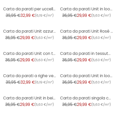
-17%
-19%
Carta da parati per uccelli Creme Bordeaux - Carta da parati in tessuto non tessuto con pavoni e fio
Carta da parati Unit in look lino crema - Carta da parati strutturata elegante e senza tempo
39,95 €
32,99 €
36,95 €
29,99 €
(
6,19 €/m²
)
(
5,63 €/m²
)
-19%
-19%
Carta da parati Unit azzurro - Carta da parati in tessuto non tessuto con una texture fine per un ef
Carta da parati Unit Rosé - Carta da parati in tessuto non tessuto con una texture fine per una morb
36,95 €
29,99 €
36,95 €
29,99 €
(
5,63 €/m²
)
(
5,63 €/m²
)
-19%
-19%
Carta da parati Unit con texture fine in color crema - Carta da parati in tessuto non tessuto senza
Carta da parati in tessuto non tessuto con una texture fine e un aspetto elegante
36,95 €
29,99 €
36,95 €
29,99 €
(
5,63 €/m²
)
(
5,63 €/m²
)
-17%
-19%
Carta da parati a righe verde nero - Carta da parati in tessuto non tessuto con un elegante motivo a
Carta da parati Unit in look lino crema - carta da parati con texture sottile per ambienti eleganti
39,95 €
32,99 €
36,95 €
29,99 €
(
6,19 €/m²
)
(
5,63 €/m²
)
-19%
-19%
Carta da parati Unit in beige - Carta da parati in tessuto non tessuto con una texture fine per un d
Carta da parati singola con texture tessile in rosa - Carta da parati moderna in tessuto non tessuto
36,95 €
29,99 €
36,95 €
29,99 €
(
5,63 €/m²
)
(
5,63 €/m²
)