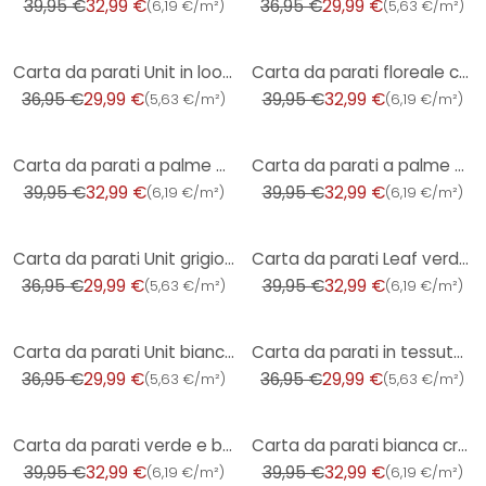
39,95 €
32,99 €
36,95 €
29,99 €
(
6,19 €/m²
)
(
5,63 €/m²
)
-19%
-17%
Carta da parati Unit in look lino blu-grigio - Carta da parati strutturata moderna e senza tempo
Carta da parati floreale con peonie nero grigio petrolio - Carta da parati in tessuto non tessuto ef
36,95 €
29,99 €
39,95 €
32,99 €
(
5,63 €/m²
)
(
6,19 €/m²
)
-17%
-17%
Carta da parati a palme beige crema - Carta da parati in tessuto non tessuto con motivi tropicali in
Carta da parati a palme beige verde - Carta da parati in tessuto non tessuto con motivi tropicali in
39,95 €
32,99 €
39,95 €
32,99 €
(
6,19 €/m²
)
(
6,19 €/m²
)
-19%
-17%
Carta da parati Unit grigio chiaro - Carta da parati in tessuto non tessuto a trama fine per ambient
Carta da parati Leaf verde scuro blu - Carta da parati in tessuto non tessuto con motivo a foglie di
36,95 €
29,99 €
39,95 €
32,99 €
(
5,63 €/m²
)
(
6,19 €/m²
)
-19%
-19%
Carta da parati Unit bianca - Carta da parati in tessuto non tessuto con una texture fine e un aspet
Carta da parati in tessuto non tessuto con una texture fine e un'eleganza discreta
36,95 €
29,99 €
36,95 €
29,99 €
(
5,63 €/m²
)
(
5,63 €/m²
)
-17%
-17%
Carta da parati verde e bianca in tessuto non tessuto con motivi tropicali e un aspetto morbido
Carta da parati bianca crema cloud - Carta da parati in tessuto non tessuto con un morbido motivo ci
39,95 €
32,99 €
39,95 €
32,99 €
(
6,19 €/m²
)
(
6,19 €/m²
)