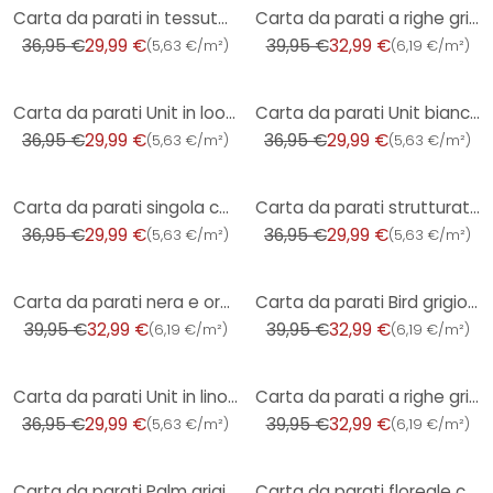
-19%
-17%
Carta da parati in tessuto non tessuto per ambienti caldi, con una trama fine
Carta da parati a righe grigio crema - Carta da parati in tessuto non tessuto con motivo a righe cla
36,95 €
29,99 €
39,95 €
32,99 €
(
5,63 €/m²
)
(
6,19 €/m²
)
-19%
-19%
Carta da parati Unit in look lino azzurro - Carta da parati testurizzata soft elegance
Carta da parati Unit bianca - Carta da parati in tessuto non tessuto con una trama fine dal look sen
36,95 €
29,99 €
36,95 €
29,99 €
(
5,63 €/m²
)
(
5,63 €/m²
)
-19%
-19%
Carta da parati singola con texture tessile in beige - elegante carta da parati in tessuto non tessu
Carta da parati strutturata in look lino grigio scuro - elegante carta da parati in tessuto non tess
36,95 €
29,99 €
36,95 €
29,99 €
(
5,63 €/m²
)
(
5,63 €/m²
)
-17%
-17%
Carta da parati nera e oro con palme - Carta da parati in tessuto non tessuto con un motivo tropical
Carta da parati Bird grigio crema - Carta da parati in tessuto non tessuto con pavoni e motivi flore
39,95 €
32,99 €
39,95 €
32,99 €
(
6,19 €/m²
)
(
6,19 €/m²
)
-19%
-17%
Carta da parati Unit in lino color petrolio - Carta da parati testurizzata moderna ed elegante
Carta da parati a righe grigio chiaro grigio scuro - Carta da parati in tessuto non tessuto con moti
36,95 €
29,99 €
39,95 €
32,99 €
(
5,63 €/m²
)
(
6,19 €/m²
)
-17%
-27%
Carta da parati Palm grigio oro - Carta da parati in tessuto non tessuto con motivi tropicali ed ele
Carta da parati floreale con peonie nero bordeaux - Carta da parati floreale