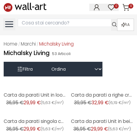
0
0
Articol
Articoli nell
IA
Home
Marchi
Michalsky Living
/
/
Michalsky Living
53
Articoli
Filtra
-19%
-17%
Carta da parati Unit in look lino verde salvia - Carta da parati strutturata per un'eleganza senza t
Carta da parati a righe crema bordeaux - Carta da parati in tessuto non tessuto con motivo a righe c
36,95 €
29,99 €
39,95 €
32,99 €
(
5,63 €/m²
)
(
6,19 €/m²
)
-19%
-19%
Carta da parati singola con texture fine in verde salvia - Carta da parati moderna in tessuto non te
Carta da parati Unit in beige effetto lino - Carta da parati strutturata con un'eleganza discreta
36,95 €
29,99 €
36,95 €
29,99 €
(
5,63 €/m²
)
(
5,63 €/m²
)