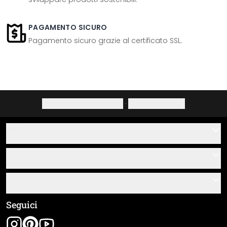
PAGAMENTO SICURO
Pagamento sicuro grazie al certificato SSL.
Informativa sulla privacy
·
Diritto di recesso
Aiuto
Contatti
Servizio
Chi siamo
Buoni regalo
Informazioni
Domande & risposte
Istruzioni di posa e montaggio
Termini e condizioni generali
Seguici
Panoramica dei materiali
Note legali