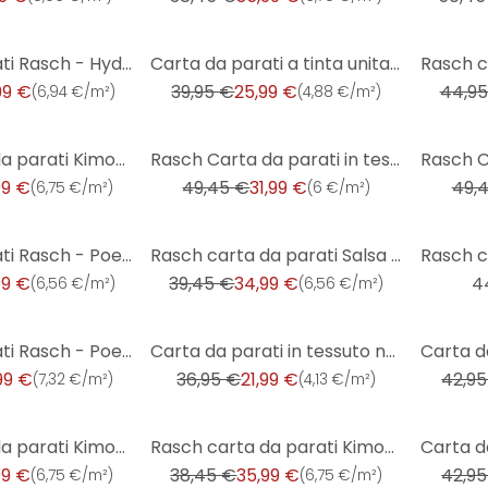
-35%
-11%
Carta da parati Rasch - Hyde Park - Multicolore
Carta da parati a tinta unita Paraiso, carta da parati in tessuto non tessuto Paraiso blu
99 €
39,95 €
25,99 €
44,95
(
6,94 €/m²
)
(
4,88 €/m²
)
-35%
-35%
Rasch carta da parati Kimono
Rasch Carta da parati in tessuto non tessuto - African Queen III
99 €
49,45 €
31,99 €
49,
(
6,75 €/m²
)
(
6 €/m²
)
-11%
Carta da parati Rasch - Poetry II foglie
Rasch carta da parati Salsa - Unicolor
99 €
39,45 €
34,99 €
4
(
6,56 €/m²
)
(
6,56 €/m²
)
-40%
-9%
Carta da parati Rasch - Poetry II righe
Carta da parati in tessuto non tessuto Rasch Welcome Home
99 €
36,95 €
21,99 €
42,95
(
7,32 €/m²
)
(
4,13 €/m²
)
-6%
-9%
Rasch carta da parati Kimono - Crema chiaro
Rasch carta da parati Kimono - Crema chiaro
99 €
38,45 €
35,99 €
42,95
(
6,75 €/m²
)
(
6,75 €/m²
)