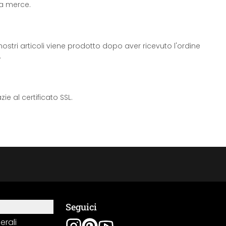
 la merce.
ostri articoli viene prodotto dopo aver ricevuto l'ordine
.
e al certificato SSL.
Seguici
erali