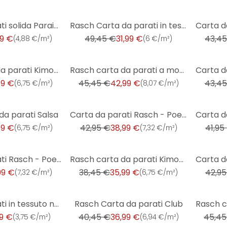
-35%
-10%
Carta da parati solida Paraiso, carta da parati in tessuto non tessuto blu Paraiso
Rasch Carta da parati in tessuto non tessuto - African Queen III
99 €
49,45 €
31,99 €
43,4
(
4,88 €/m²
)
(
6 €/m²
)
-5%
-8%
Rasch carta da parati Kimono - Rosa antico
Rasch carta da parati a motivi Trianon XIII
99 €
45,45 €
42,99 €
43,45
(
6,75 €/m²
)
(
8,07 €/m²
)
-9%
-36%
da parati Salsa
Carta da parati Rasch - Poetry II orange
99 €
42,95 €
38,99 €
41,95
(
6,75 €/m²
)
(
7,32 €/m²
)
-6%
-9%
Carta da parati Rasch - Poetry II beige
Rasch carta da parati Kimono
99 €
38,45 €
35,99 €
42,95
(
7,32 €/m²
)
(
6,75 €/m²
)
-9%
-5%
Carta da parati in tessuto non tessuto Rasch Welcome Home
Rasch Carta da parati Club
99 €
40,45 €
36,99 €
45,45
(
3,75 €/m²
)
(
6,94 €/m²
)