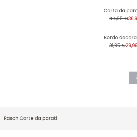
Retrò & Vintage
-11%
Scienza
44,95 €
39,
Semplice
-6%
Shabby
31,95 €
29,9
Skyline
Spazio & Stelle
Spiaggia
Sport
Storico
Strisce
Tecnologia
Tessuto
Rasch Carte da parati
Tramonti