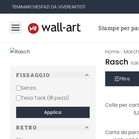
TEMI
MARCHE
SPAZI DA VIVERE
ARTISTI
Stampe per par
Home
March
/
Rasch
528
FISSAGGIO
Filtra
Senza
Tesa Tack (18 pezzi)
Applica
5,
RETRO
-36%