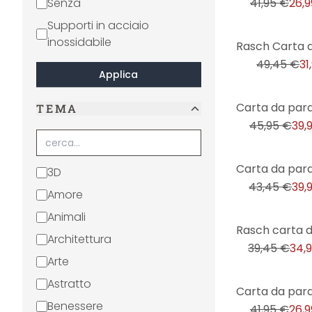
Senza
41,95 €
26,9
Supporti in acciaio
-35%
inossidabile
49,45 €
31
Applica
-13%
TEMA
45,95 €
39,
-8%
3D
43,45 €
39,
Amore
Animali
-11%
Architettura
39,45 €
34,
Arte
Astratto
-36%
Benessere
41,95 €
26,9