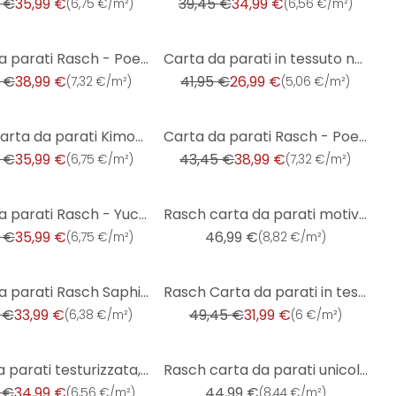
 €
35,99 €
39,45 €
34,99 €
(
6,75 €/m²
)
(
6,56 €/m²
)
-36%
Carta da parati Rasch - Poetry II
Carta da parati in tessuto non tessuto Rasch, carta da parati unitaria Indian Style verde salvia chi
 €
38,99 €
41,95 €
26,99 €
(
7,32 €/m²
)
(
5,06 €/m²
)
-10%
Rasch carta da parati Kimono
Carta da parati Rasch - Poetry II righe
 €
35,99 €
43,45 €
38,99 €
(
6,75 €/m²
)
(
7,32 €/m²
)
Carta da parati Rasch - Yucatan
Rasch carta da parati motivi - Florentine III righe
 €
35,99 €
46,99 €
(
6,75 €/m²
)
(
8,82 €/m²
)
-35%
Carta da parati Rasch Saphira righe
Rasch Carta da parati in tessuto non tessuto - African Queen III
 €
33,99 €
49,45 €
31,99 €
(
6,38 €/m²
)
(
6 €/m²
)
carta da parati testurizzata, carta da parati a effetto Factory V oro
Rasch carta da parati unicolor - Florentine III
 €
34,99 €
44,99 €
(
6,56 €/m²
)
(
8,44 €/m²
)