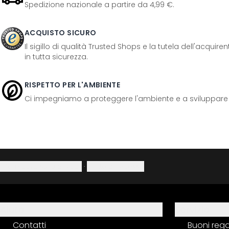
Spedizione nazionale a partire da 4,99 €.
ACQUISTO SICURO
Il sigillo di qualità Trusted Shops e la tutela dell'acquir
in tutta sicurezza.
RISPETTO PER L'AMBIENTE
Ci impegniamo a proteggere l'ambiente e a sviluppare pr
Informativa sulla privacy
·
Diritto di recesso
Aiuto
Servizio
Contatti
Buoni reg