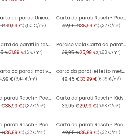
-9%
Rasch carta da parati Unicolor - Sophia
Carta da parati Rasch - Poetry II beige
 €
39,99 €
42,95 €
38,99 €
(
7,50 €/m²
)
(
7,32 €/m²
)
-35%
Rasch Carta da parati in tessuto non tessuto - African Queen III
Paraiso viola Carta da parati normale, carta da parati in tessuto non tessuto
45 €
31,99 €
39,95 €
25,99 €
(
6 €/m²
)
(
4,88 €/m²
)
-31%
Rasch carta da parati motivi - Florentine III foglie
carta da parati effetto metallo, carta da parati effetto metallo Factory V oro
4,99 €
49,45 €
33,99 €
(
8,44 €/m²
)
(
6,38 €/m²
)
-12%
Carta da parati Rasch - Poetry II
Carta da parati Rasch - Kids & Teens III
 €
38,99 €
33,95 €
29,99 €
(
7,32 €/m²
)
(
5,63 €/m²
)
-9%
Carta da parati Rasch - Poetry II
Carta da parati Rasch - Poetry II
 €
38,99 €
42,95 €
38,99 €
(
7,32 €/m²
)
(
7,32 €/m²
)