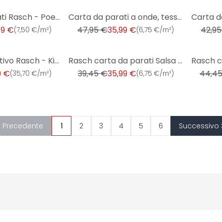
-25%
-9%
Carta da parati Rasch - Poetry II fiori
Carta da parati a onde, tessuto non tessuto Sky Lounge blu notte
99 €
47,95 €
35,99 €
42,95
(
7,50 €/m²
)
(
6,75 €/m²
)
-9%
-10%
Bordo decorativo Rasch - Kids & Teens III Gufi
Rasch carta da parati Salsa - Unicolor
9 €
39,45 €
35,99 €
44,4
(
35,70 €/m²
)
(
6,75 €/m²
)
Precedente
1
2
3
4
5
6
Successivo