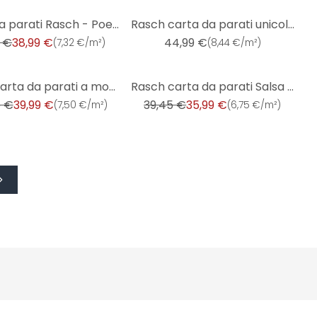
Carta da parati Rasch - Poetry II
Rasch carta da parati unicolor - Florentine III
 €
38,99 €
44,99 €
(
7,32 €/m²
)
(
8,44 €/m²
)
-9%
Rasch carta da parati a motivi Trianon XIII matt gold
Rasch carta da parati Salsa - Unicolor
5 €
39,99 €
39,45 €
35,99 €
(
7,50 €/m²
)
(
6,75 €/m²
)