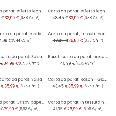
-30%
Carta da parati effetto legno, pannello in legno Factory V grigio
Carta da parati effetto legno, carta da parati effetto legno Factory V marrone
 €
33,99 €
48,45 €
33,99 €
(
6,38 €/m²
)
(
6,38 €/m²
)
-25%
Rasch carta da parati motivi - Florentine III fiori
Carta da parati, tessuto non tessuto Sky Lounge oro 10,00x1,06 m
4,99 €
47,95 €
35,99 €
(
8,44 €/m²
)
(
6,75 €/m²
)
carta da parati Salsa
Rasch carta da parati unicolor - Florentine III
 €
34,99 €
46,99 €
(
6,56 €/m²
)
(
8,82 €/m²
)
-17%
carta da parati Salsa
Carta da parati Rasch - Glam
 €
35,99 €
43,45 €
35,99 €
(
6,75 €/m²
)
(
6,75 €/m²
)
-36%
Carta da parati Crispy paper verde
Carta da parati in tessuto non tessuto Rasch, carta da parati in stile indiano bianco crema
 €
29,99 €
41,95 €
26,99 €
(
5,63 €/m²
)
(
5,06 €/m²
)