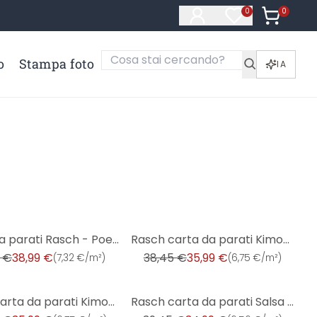
0
Articoli ne
0
Articoli nella li
o
Stampa foto
IA
-6%
Carta da parati Rasch - Poetry II verde
Rasch carta da parati Kimono - Salvia
 €
38,99 €
38,45 €
35,99 €
(
7,32 €/m²
)
(
6,75 €/m²
)
-11%
Rasch carta da parati Kimono
Rasch carta da parati Salsa - Unicolor