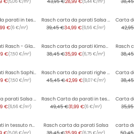
9 €
43,95 €
28,99 €
38,45
(
5,06 €/m²
)
(
5,44 €/m²
)
-11%
-9%
Rasch Carta da parati in tessuto non tessuto - African Queen III
Rasch carta da parati Salsa - Unicolor
,99 €
39,45 €
34,99 €
42,95
(
6 €/m²
)
(
6,56 €/m²
)
-6%
-6%
Carta da parati Rasch - Glam
Rasch carta da parati Kimono - Cappuccino
99 €
38,45 €
35,99 €
38,45
(
7,50 €/m²
)
(
6,75 €/m²
)
-5%
-6%
Carta da parati Rasch Saphira - Barocco
Rasch carta da parati righe Trianon XIII
99 €
45,45 €
42,99 €
38,45
(
7,50 €/m²
)
(
8,07 €/m²
)
-35%
-5%
Rasch carta da parati Salsa - Unicolor
Rasch Carta da parati in tessuto non tessuto - African Queen III
99 €
49,45 €
31,99 €
35,95
(
6,56 €/m²
)
(
6 €/m²
)
-6%
-31%
Carta da parati in tessuto non tessuto Rasch, carta da parati per unità abitativa Indian Style giall
Rasch carta da parati Salsa
9 €
38,45 €
35,99 €
50,45
(
5,06 €/m²
)
(
6,75 €/m²
)