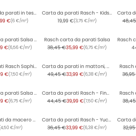
-30%
Rasch Carta da parati in tessuto non tessuto - African Queen III
Carta da parati Rasch - Kids & Teens III Graffiti 2
,99 €
19,99 €
48,45
(
6 €/m²
)
(
3,75 €/m²
)
-6%
Rasch carta da parati Salsa - Unicolor
Rasch carta da parati Salsa
99 €
38,45 €
35,99 €
4
(
6,56 €/m²
)
(
6,75 €/m²
)
-31%
-5%
Carta da parati Rasch Saphira - Barocco
Carta da parati in mattoni, carta da parati effetto pietra Factory V verde
Rasch 
99 €
49,45 €
33,99 €
36,95
(
7,50 €/m²
)
(
6,38 €/m²
)
-10%
-6%
Rasch carta da parati Salsa - Unicolor
Carta da parati Rasch - Finca schwarz, taupe, gold
Rasch 
99 €
44,45 €
39,99 €
38,45
(
6,75 €/m²
)
(
7,50 €/m²
)
-7%
-9%
Carta da parati da macero TNT - Brick Lane
Carta da parati Rasch - Yucatan Foglie beige
36,45 €
33,99 €
32,95
(
4,50 €/m²
)
(
6,38 €/m²
)