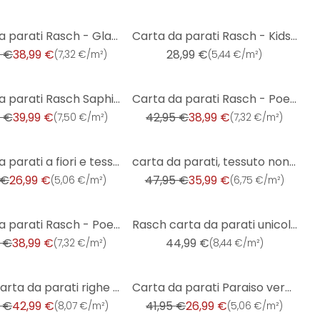
Carta da parati Rasch - Glam
Carta da parati Rasch - Kids & Teens III Universo
5 €
38,99 €
28,99 €
(
7,32 €/m²
)
(
5,44 €/m²
)
-9%
Carta da parati Rasch Saphira - Barocco
Carta da parati Rasch - Poetry II
 €
39,99 €
42,95 €
38,99 €
(
7,50 €/m²
)
(
7,32 €/m²
)
-25%
Carta da parati a fiori e tessuto non tessuto Paraiso blu
carta da parati, tessuto non tessuto Sky Lounge beige-champagne
 €
26,99 €
47,95 €
35,99 €
(
5,06 €/m²
)
(
6,75 €/m²
)
Carta da parati Rasch - Poetry II
Rasch carta da parati unicolor - Florentine III
 €
38,99 €
44,99 €
(
7,32 €/m²
)
(
8,44 €/m²
)
-36%
Rasch carta da parati righe Trianon XIII
Carta da parati Paraiso verde pianta
 €
42,99 €
41,95 €
26,99 €
(
8,07 €/m²
)
(
5,06 €/m²
)