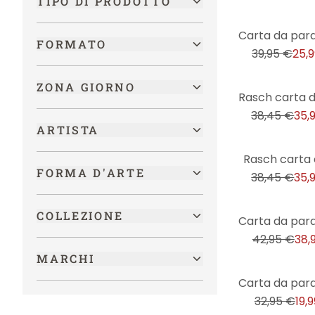
TIPO DI PRODOTTO
Film e TV
-35%
Fiori
FORMATO
39,95 €
25,
Fiori & piante
Foreste ed alberi
ZONA GIORNO
-6%
Frutta & verdura
38,45 €
35,
Gaming
ARTISTA
Geometrico
-6%
Rasch carta 
FORMA D'ARTE
Giungla
38,45 €
35,
Laghi & Mari
-9%
COLLEZIONE
LGBTQIA+
42,95 €
38,
Mappamondi
MARCHI
Marittimo
-39%
Mezzi di trasporto
32,95 €
19,
Moda & beauty