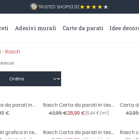
TRUSTED SHOPS
3.92
eti
Adesivi murali
Carte da parati
Idee decor
i
Rasch
/
Articoli
-34%
-9%
Colla per carta da parati in tessuto non tessuto per 5-7 rotoli - Rasch
Rasch Carta da parati in tessuto non tessuto - African Queen III
99 €
43,95 €
28,99 €
42,95
(
5,44 €/m²
)
-34%
-6%
Carta da parati grafica in tessuto non tessuto blu Paraiso
Rasch Carta da parati in tessuto non tessuto - African Queen III