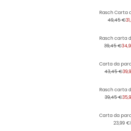
Moda e beauty
-35%
Moderno
49,45 €
31
Montagne
Motivi
-11%
Musica
39,45 €
34,
Natura
-8%
Paesaggi
43,45 €
39,
Palme
Per bambini
-9%
Personalità
39,45 €
35,
Piante
Pietre
Più venduti
23,99 €
Religione e cultura