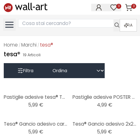
0
0
Articol
Articoli nell
IA
Home
Marchi
tesa®
/
/
tesa®
19
Articoli
Filtra
Pastiglie adesive tesa® TACK - 80 pezzi
Pastiglie adesive POSTER - tesa® TACK
5,99 €
4,99 €
Tesa® Gancio adesivo carta da parati e gesso 2x1kg
Tesa® Gancio adesivo 2x2kg
5,99 €
5,99 €