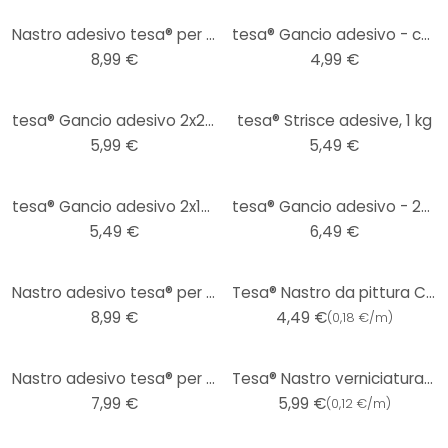
Nastro adesivo tesa® per carta da parati e gesso (10kg/m), 1,5 m x 19 mm
tesa® Gancio adesivo - carta da parati e gesso
8,99 €
4,99 €
tesa® Gancio adesivo 2x2kg
tesa® Strisce adesive, 1 kg
5,99 €
5,49 €
tesa® Gancio adesivo 2x1kg
tesa® Gancio adesivo - 2x2kg
5,49 €
6,49 €
Nastro adesivo tesa® per muratura e pietra(10kg/m), 1,5 m x 19 mm
Tesa® Nastro da pittura Curve 25m x 25mm
8,99 €
4,49 €
(
0,18 €/m
)
Nastro adesivo tesa® per per piastrelle e metallo(10kg/m), 1,5 m x 19 mm
Tesa® Nastro verniciatura Classic 50m x 30mm
7,99 €
5,99 €
(
0,12 €/m
)