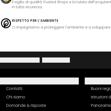
Il sigillo di qualità Trusted Shops e la tutela dell'acquir
in tutta sicurezza.
RISPETTO PER L'AMBIENTE
Ci impegniamo a proteggere l'ambiente e a sviluppare pr
Informativa sulla privacy
·
Diritto di recesso
Aiuto
Servizio
Contatti
Buoni reg
Chi siamo
Istruzioni
Domande & risposte
Panoramic