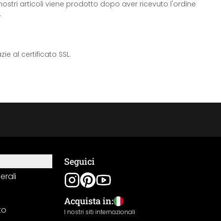
ostri articoli viene prodotto dopo aver ricevuto l'ordine
.
e al certificato SSL.
Seguici
erali
Acquista in:
to
I nostri siti internazionali