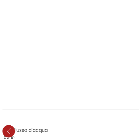
zzi - Flusso d'acqua
4,99 €