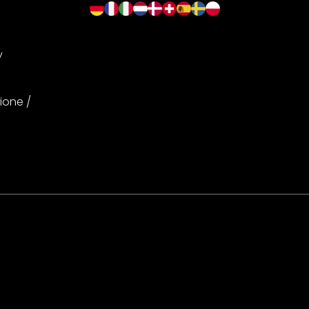
y
ione /