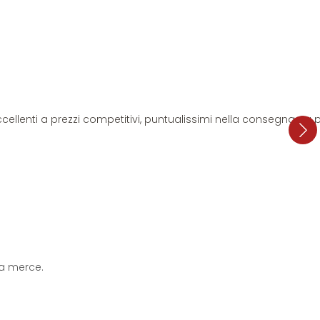
i eccellenti a prezzi competitivi, puntualissimi nella consegna. L
 la merce.