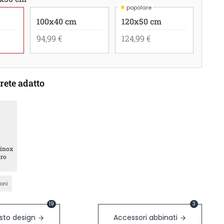
★
popolare
100x40 cm
120x50 cm
94,99 €
124,99 €
rete adatto
 inox
tro
ioni
19
3
sto design
Accessori abbinati