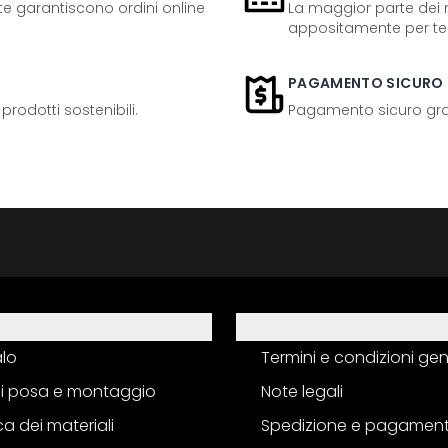
ente garantiscono ordini online
La maggior parte dei n
appositamente per te
PAGAMENTO SICURO
odotti sostenibili.
Pagamento sicuro grazi
Informazioni
alo
Termini e condizioni gen
 di posa e montaggio
Note legali
a dei materiali
Spedizione e pagamen