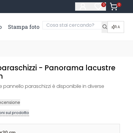
0
Articoli ne
0
Articoli nella li
o
Stampa foto
IA
paraschizzi - Panorama lacustre
m
pannello paraschizzi è disponibile in diverse
ecensione
ni sul prodotto
x30 cm