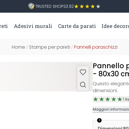
TRUSTED SHOPS
3.92
eti
Adesivi murali
Carte da parati
Idee decor
Home
Stampe per pareti
Pannelli paraschizzi
/
/
Pannello 
- 80x30 c
Questo elegante 
dimensioni.
1
R
Maggiori informazio
1
Dimensioni
:
80