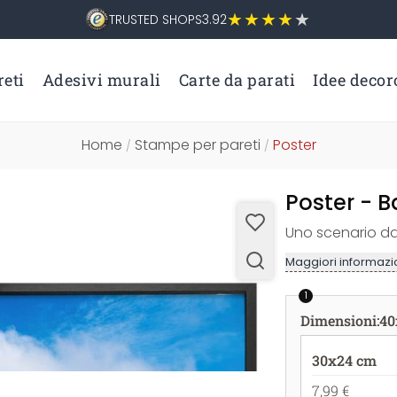
TRUSTED SHOPS
3.92
eti
Adesivi murali
Carte da parati
Idee decor
Home
Stampe per pareti
Poster
/
/
Poster - B
Uno scenario da
Maggiori informazio
1
Dimensioni
:
40
30x24 cm
7,99 €