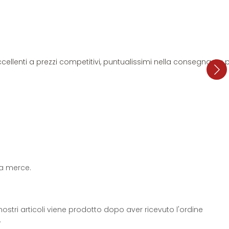
i eccellenti a prezzi competitivi, puntualissimi nella consegna. L
 la merce.
ostri articoli viene prodotto dopo aver ricevuto l'ordine
.