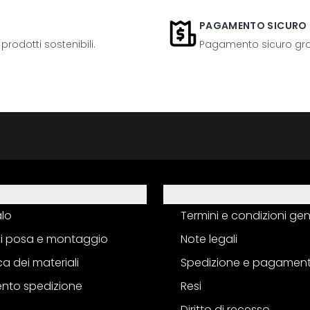
PAGAMENTO SICURO
odotti sostenibili.
Pagamento sicuro grazi
Informazioni
alo
Termini e condizioni gen
 di posa e montaggio
Note legali
a dei materiali
Spedizione e pagamen
nto spedizione
Resi
Diritto di recesso