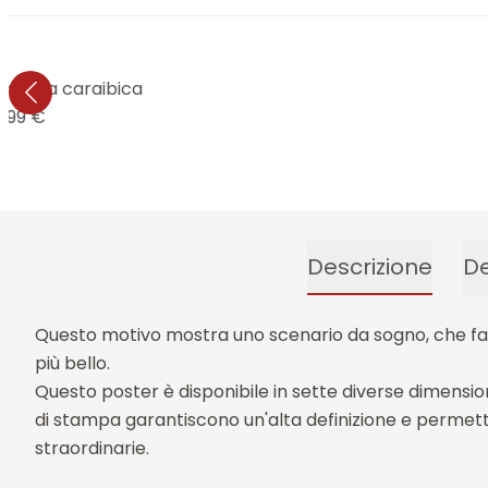
 a vela caraibica
9,99 €
Descrizione
De
Questo motivo mostra uno scenario da sogno, che fa ve
più bello.
Questo poster è disponibile in sette diverse dimension
di stampa garantiscono un'alta definizione e permett
straordinarie.