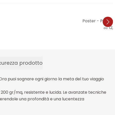
Poster - Panora
12,
da
curezza prodotto
Ora puoi sognare ogni giorno la meta del tuo viaggio
da 200 gr/mq, resistente e lucida. Le avanzate tecniche
ferendole una profondità e una lucentezza