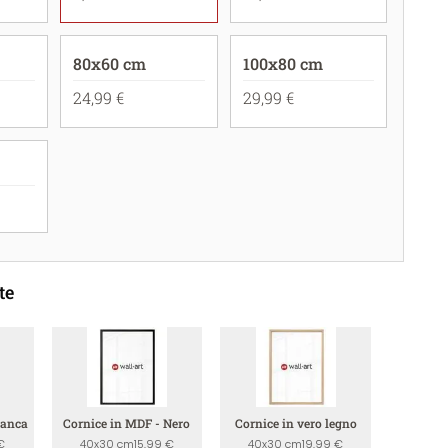
80x60 cm
100x80 cm
24,99 €
29,99 €
te
ianca
Cornice in MDF - Nero
Cornice in vero legno
€
40x30 cm
15,99 €
40x30 cm
19,99 €