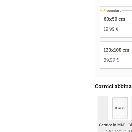
★
popolare
60x50 cm
19,99 €
120x100 cm
39,99 €
Cornici abbina
Cornice in MDF - B
40x30 cm
15,99 