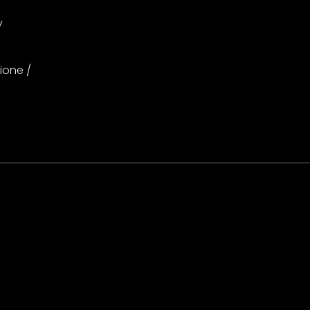
y
ione /