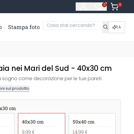
0
Articoli ne
0
Articoli nella li
o
Stampa foto
IA
aia nei Mari del Sud - 40x30 cm
 sogno come decorazione per le tue pareti.
ni sul prodotto
x30 cm
40x30 cm
50x40 cm
9,99 €
14,99 €