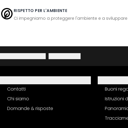
RISPETTO PER L'AMBIENTE
Ci impegniamo a proteggere l'ambiente e a sviluppare pr
Informativa sulla privacy
·
Diritto di recesso
Aiuto
Servizio
Contatti
Buoni reg
Chi siamo
Istruzioni
Domande & risposte
Panoramic
Tracciame