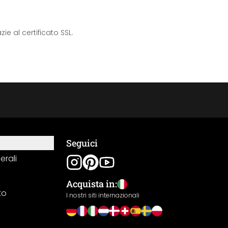
e al certificato SSL.
Seguici
erali
Acquista in:
to
I nostri siti internazionali