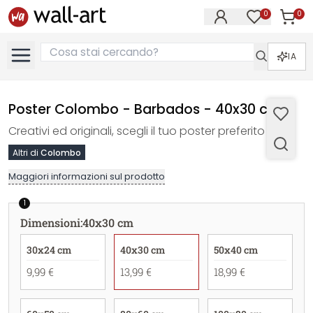
0
0
Articol
Articoli nell
IA
Poster Colombo - Barbados - 40x30 cm
Creativi ed originali, scegli il tuo poster preferito
Altri di
Colombo
Maggiori informazioni sul prodotto
1
Dimensioni
:
40x30 cm
30x24 cm
40x30 cm
50x40 cm
9,99 €
13,99 €
18,99 €