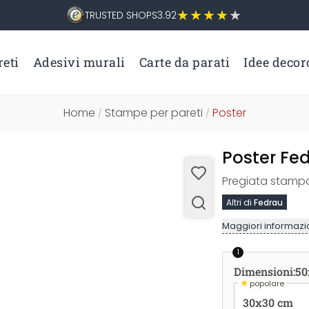
TRUSTED SHOPS
3.92
eti
Adesivi murali
Carte da parati
Idee decor
Home
Stampe per pareti
Poster
/
/
Poster Fed
Pregiata stampa 
Altri di
Fedrau
Maggiori informazio
1
Dimensioni
:
50
★
popolare
30x30 cm