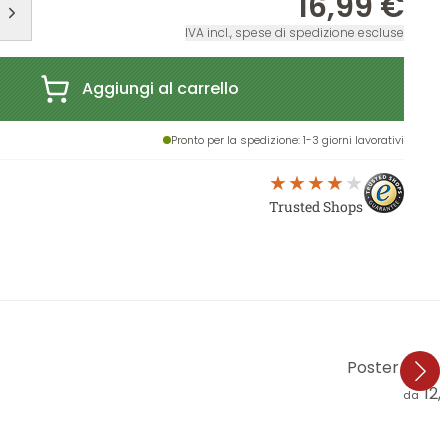
16,99 €
IVA incl., spese di spedizione escluse
Aggiungi al carrello
Pronto per la spedizione
: 1-3 giorni lavorativi
Trusted Shops
Poster Fedra
12,
da