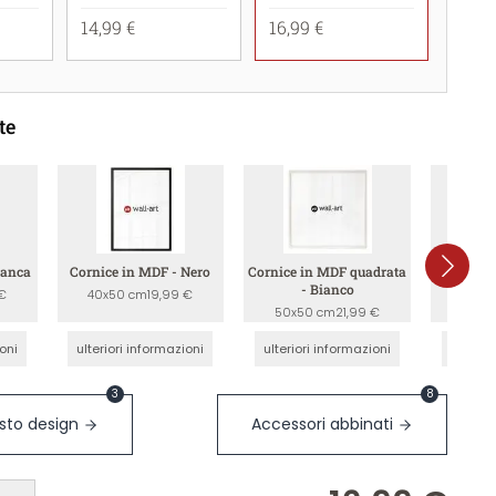
14,99 €
16,99 €
te
ianca
Cornice in MDF - Nero
Cornice in MDF quadrata
Cornice
- Bianco
€
40x50 cm
19,99 €
40x5
50x50 cm
21,99 €
ioni
ulteriori informazioni
ulteriori informazioni
ulterio
3
8
sto design
Accessori abbinati