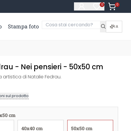
0
Articoli ne
0
Articoli nella li
o
Stampa foto
IA
rau - Nei pensieri - 50x50 cm
artistica di Natalie Fedrau.
ni sul prodotto
x50 cm
40x40 cm
50x50 cm