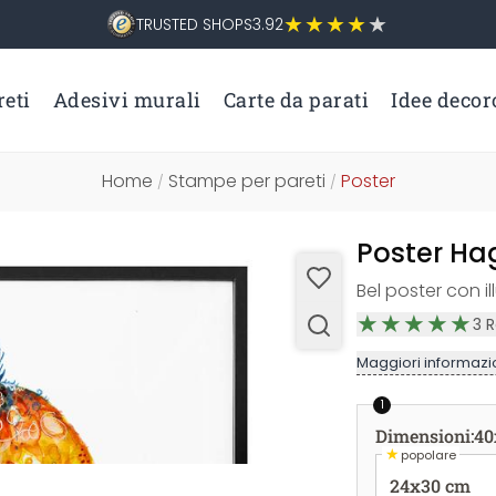
TRUSTED SHOPS
3.92
eti
Adesivi murali
Carte da parati
Idee decor
Home
Stampe per pareti
Poster
/
/
Poster Ha
Bel poster con i
3
R
Maggiori informazio
1
Dimensioni
:
40
★
popolare
24x30 cm