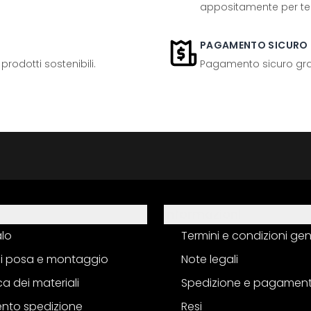
appositamente per te
PAGAMENTO SICURO
odotti sostenibili.
Pagamento sicuro grazi
Informazioni
alo
Termini e condizioni gen
 di posa e montaggio
Note legali
a dei materiali
Spedizione e pagamen
nto spedizione
Resi