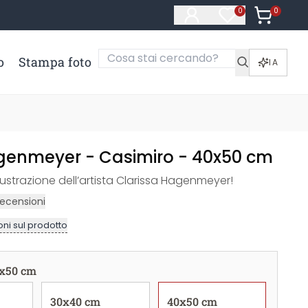
0
Articoli ne
0
Articoli nella li
o
Stampa foto
IA
genmeyer - Casimiro - 40x50 cm
llustrazione dell’artista Clarissa Hagenmeyer!
ecensioni
ni sul prodotto
x50 cm
30x40 cm
40x50 cm