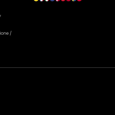
y
ione /