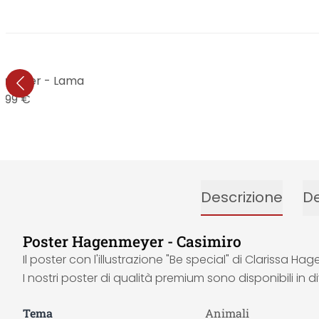
nmeyer - Lama
8,99 €
Descrizione
De
Poster Hagenmeyer - Casimiro
Il poster con l'illustrazione "Be special" di Clarissa 
I nostri poster di qualità premium sono disponibili in d
Tema
Animali