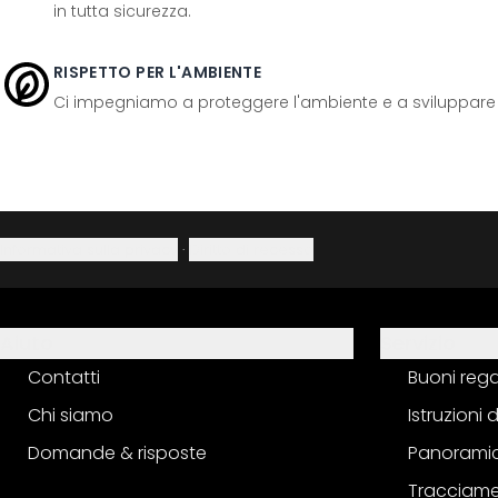
in tutta sicurezza.
RISPETTO PER L'AMBIENTE
Ci impegniamo a proteggere l'ambiente e a sviluppare pr
Informativa sulla privacy
·
Diritto di recesso
Aiuto
Servizio
Contatti
Buoni reg
Chi siamo
Istruzioni
Domande & risposte
Panoramic
Tracciame