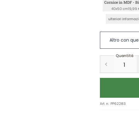
Cornice in MDF - B
40x50 cm
19,99 
ulteriori informaz
Altro con que
Quantità
Art. n.
:
PP62283