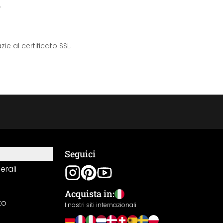
.
e al certificato SSL.
Seguici
erali
Acquista in:
to
I nostri siti internazionali