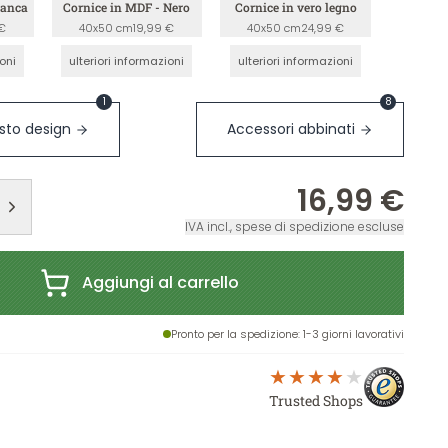
ianca
Cornice in MDF - Nero
Cornice in vero legno
€
40x50 cm
19,99 €
40x50 cm
24,99 €
ioni
ulteriori informazioni
ulteriori informazioni
1
8
sto design
Accessori abbinati
16,99 €
IVA incl., spese di spedizione escluse
Aggiungi al carrello
Pronto per la spedizione
: 1-3 giorni lavorativi
Trusted Shops