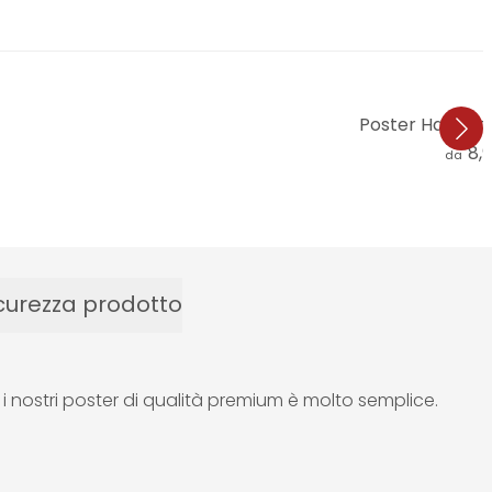
Poster Hagenme
8,
da
curezza prodotto
n i nostri poster di qualità premium è molto semplice.