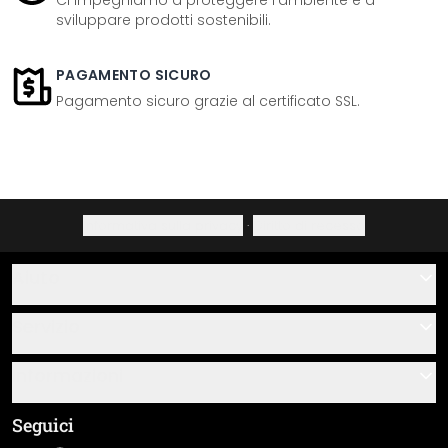
Ci impegniamo a proteggere l'ambiente e a
sviluppare prodotti sostenibili.
PAGAMENTO SICURO
Pagamento sicuro grazie al certificato SSL.
Informativa sulla privacy
·
Diritto di recesso
Aiuto
Contatti
Servizio
Chi siamo
Buoni regalo
Informazioni
Domande & risposte
Istruzioni di posa e montaggio
Termini e condizioni generali
Seguici
Panoramica dei materiali