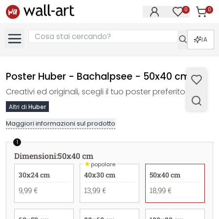
0
0
Articol
Articoli nell
IA
Poster Huber - Bachalpsee - 50x40 cm
Creativi ed originali, scegli il tuo poster preferito
Altri di
Huber
Maggiori informazioni sul prodotto
1
Dimensioni
:
50x40 cm
★
popolare
30x24 cm
40x30 cm
50x40 cm
9,99 €
13,99 €
18,99 €