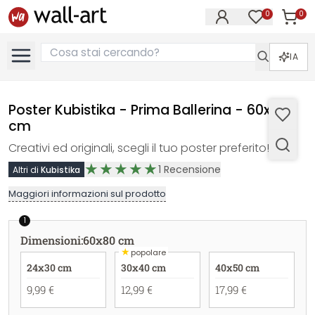
0
0
Articol
Articoli nell
IA
Poster Kubistika - Prima Ballerina - 60x80
cm
Creativi ed originali, scegli il tuo poster preferito!
1
Recensione
Altri di
Kubistika
Maggiori informazioni sul prodotto
1
Dimensioni
:
60x80 cm
★
popolare
24x30 cm
30x40 cm
40x50 cm
9,99 €
12,99 €
17,99 €