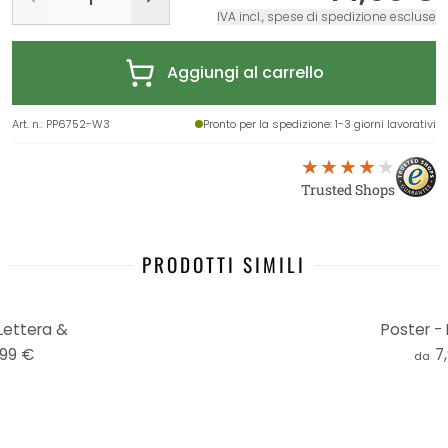
IVA incl., spese di spedizione escluse
Aggiungi al carrello
Art. n.
:
PP6752-W3
Pronto per la spedizione
: 1-3 giorni lavorativi
Trusted Shops
PRODOTTI SIMILI
Lettera &
Poster - 
,99 €
7
da