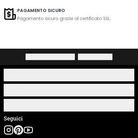
PAGAMENTO SICURO
Pagamento sicuro grazie al certificato SSL.
Informativa sulla privacy
·
Diritto di recesso
Aiuto
Contatti
Servizio
Chi siamo
Buoni regalo
Informazioni
Domande & risposte
Istruzioni di posa e montaggio
Termini e condizioni generali
Seguici
Panoramica dei materiali
Note legali
Tracciamento spedizione
Spedizione e pagamento