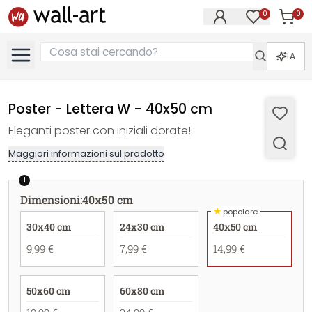
0
0
Articol
Articoli nell
IA
Poster - Lettera W - 40x50 cm
Eleganti poster con iniziali dorate!
Maggiori informazioni sul prodotto
1
Dimensioni
:
40x50 cm
★
popolare
30x40 cm
24x30 cm
40x50 cm
9,99 €
7,99 €
14,99 €
50x60 cm
60x80 cm