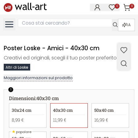
0
0
Articol
Articoli nell
IA
Poster Loske - Amici - 40x30 cm
Creativi ed originali, scegli il tuo poster preferito
Altri di
Loske
Maggiori informazioni sul prodotto
1
Dimensioni
:
40x30 cm
30x24 cm
40x30 cm
50x40 cm
8,99 €
11,99 €
16,99 €
★
popolare