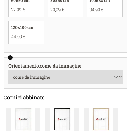
60x50 cm
80x60 cm
100x80 cm
22,99 €
29,99 €
34,99 €
120x100 cm
44,99 €
2
Orientamento
:
come da immagine
Cornici abbinate