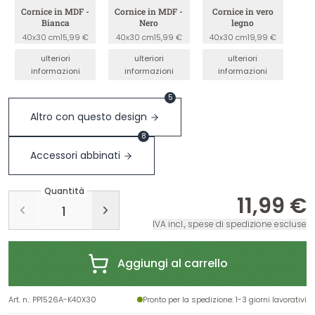
Cornice in MDF -
Cornice in MDF -
Cornice in vero
Bianca
Nero
legno
40x30 cm
15,99 €
40x30 cm
15,99 €
40x30 cm
19,99 €
ulteriori
ulteriori
ulteriori
informazioni
informazioni
informazioni
5
Altro con questo design
8
Accessori abbinati
Quantità
11,99 €
IVA incl., spese di spedizione escluse
Aggiungi al carrello
Art. n.
:
PP1526A-K40X30
Pronto per la spedizione
: 1-3 giorni lavorativi