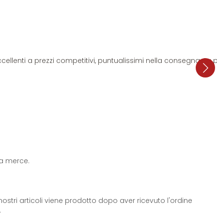
i eccellenti a prezzi competitivi, puntualissimi nella consegna. L
 la merce.
ostri articoli viene prodotto dopo aver ricevuto l'ordine
.