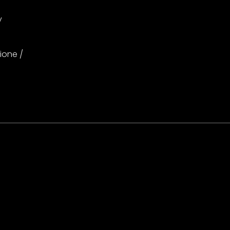
y
ione /