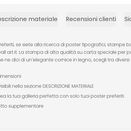
scrizione materiale
Recensioni clienti
Si
preferiti, se siete alla ricerca di poster tipografici, stamp
all art.it. La stampa di alta qualità su carta speciale per p
he ne dici di un'elegante cornice in legno, scegli tra diversi c
dimensioni
isibili nella sezione DESCRIZIONE MATERIALE
ea la tua galleria perfetta con solo tuoi poster preferiti
otto supplementare