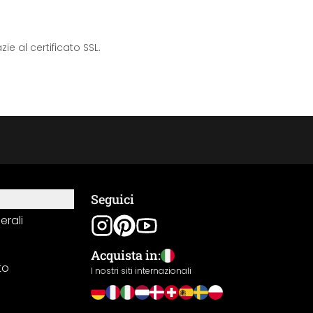
e al certificato SSL.
Seguici
erali
Acquista in:
to
I nostri siti internazionali