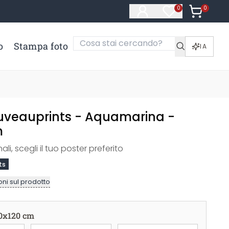
0
Articoli ne
0
Articoli nella li
o
Stampa foto
IA
uveauprints - Aquamarina -
m
ali, scegli il tuo poster preferito
ts
ni sul prodotto
0x120 cm