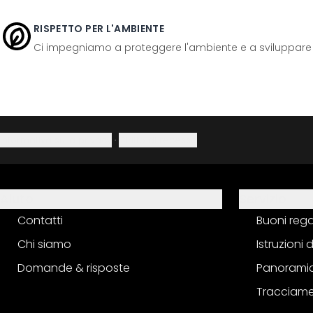
RISPETTO PER L'AMBIENTE
Ci impegniamo a proteggere l'ambiente e a sviluppare pr
Informativa sulla privacy
·
Diritto di recesso
Aiuto
Servizio
Contatti
Buoni reg
Chi siamo
Istruzioni
Domande & risposte
Panoramic
Tracciame