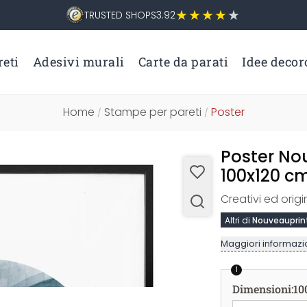
TRUSTED SHOPS
3.92
eti
Adesivi murali
Carte da parati
Idee decor
Home
Stampe per pareti
Poster
/
/
Poster No
100x120 c
Creativi ed origin
Altri di
Nouveauprin
Maggiori informazio
1
Dimensioni
:
10