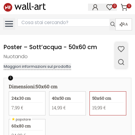
0
0
Articol
Articoli nell
IA
Poster – Sott’acqua - 50x60 cm
Nuotando
Maggiori informazioni sul prodotto
1
Dimensioni
:
50x60 cm
24x30 cm
40x50 cm
50x60 cm
7,99 €
14,99 €
19,99 €
★
popolare
60x80 cm