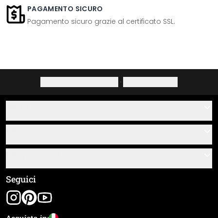
PAGAMENTO SICURO
Pagamento sicuro grazie al certificato SSL.
Informativa sulla privacy
·
Diritto di recesso
Aiuto
Contatti
Servizio
Chi siamo
Buoni regalo
Informazioni
Domande & risposte
Istruzioni di posa e montaggio
Termini e condizioni generali
Seguici
Panoramica dei materiali
Note legali
Tracciamento spedizione
Spedizione e pagamento