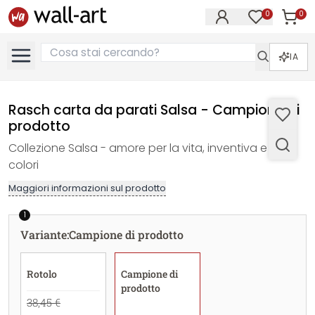
0
0
Articol
Articoli nell
IA
Rasch carta da parati Salsa - Campione di
prodotto
Collezione Salsa - amore per la vita, inventiva e molti
colori
Maggiori informazioni sul prodotto
1
Variante
:
Campione di prodotto
Rotolo
Campione di
prodotto
38,45 €