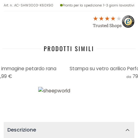
Art. n.
:
AC-SHW3003-K60X90
Pronto per la spedizione
: 1-3 giorni lavorativi
Trusted Shops
PRODOTTI SIMILI
o immagine petardo rana
Stampa su vetro acrilico Perfo
,99 €
79
da
Descrizione