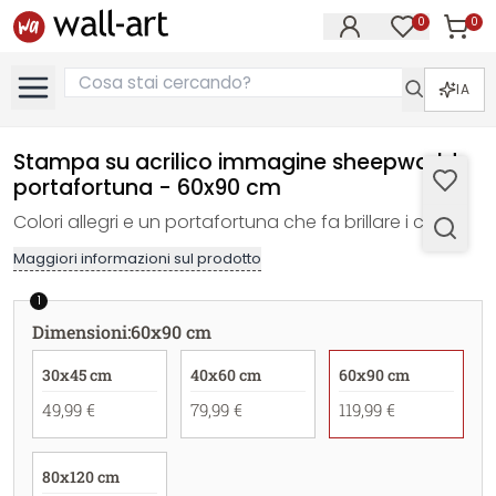
0
0
Articol
Articoli nell
IA
Stampa su acrilico immagine sheepworld
portafortuna - 60x90 cm
Colori allegri e un portafortuna che fa brillare i cuori!
Maggiori informazioni sul prodotto
1
Dimensioni
:
60x90 cm
30x45 cm
40x60 cm
60x90 cm
49,99 €
79,99 €
119,99 €
80x120 cm