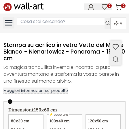
0
0
Articol
Articoli nell
IA
Stampa su acrilico in vetro Vetta del Monte
Bianco - Nienartowicz - Panorama - 150x60
cm
La magica tranquillità invernale incontra la pura
avventura montana e trasforma la vostra parete in
una finestra sul mondo alpino.
Maggiori informazioni sul prodotto
1
Dimensioni
:
150x60 cm
★
popolare
80x30 cm
100x40 cm
120x50 cm