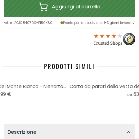
Aggiungi al carrello
Art. n.
:
AC1X1840790-P150X60
Pronto per la spedizione
: 1-3 giorni lavorativi
Trusted Shops
PRODOTTI SIMILI
Stampa su legno della vetta del Monte Bianco - Nienartowicz - Round
,99 €
63
da
Descrizione