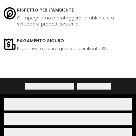
RISPETTO PER L'AMBIENTE
Ci impegniamo a proteggere l'ambiente e a
sviluppare prodotti sostenibili.
PAGAMENTO SICURO
Pagamento sicuro grazie al certificato SSL.
Informativa sulla privacy
·
Diritto di recesso
Aiuto
Contatti
Servizio
Chi siamo
Buoni regalo
Informazioni