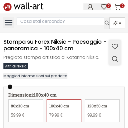
0
0
Articol
Articoli nell
IA
Stampa su Forex Niksic - Paesaggio -
panoramica - 100x40 cm
Pregiata stampa artistica di Katarina Niksic.
Altri di
Niksic
Maggiori informazioni sul prodotto
1
Dimensioni
:
100x40 cm
80x30 cm
100x40 cm
120x50 cm
59,99 €
79,99 €
99,99 €