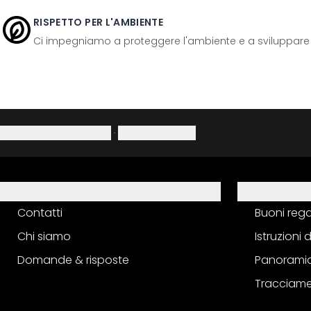
RISPETTO PER L'AMBIENTE
Ci impegniamo a proteggere l'ambiente e a sviluppare pr
Informativa sulla privacy
·
Diritto di recesso
Aiuto
Servizio
Contatti
Buoni reg
Chi siamo
Istruzioni
Domande & risposte
Panoramic
Tracciame