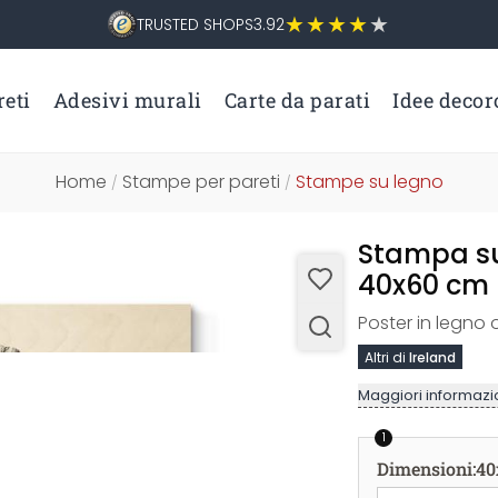
TRUSTED SHOPS
3.92
eti
Adesivi murali
Carte da parati
Idee decor
Home
Stampe per pareti
Stampe su legno
/
/
Stampa su
40x60 cm
Poster in legno 
Altri di
Ireland
Maggiori informazio
1
Dimensioni
:
40