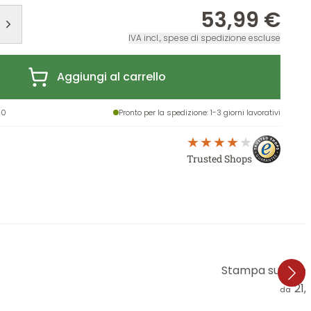
53,99 €
IVA incl., spese di spedizione escluse
Aggiungi al carrello
60
Pronto per la spedizione
: 1-3 giorni lavorativi
Trusted Shops
Stampa su legno
21,
da