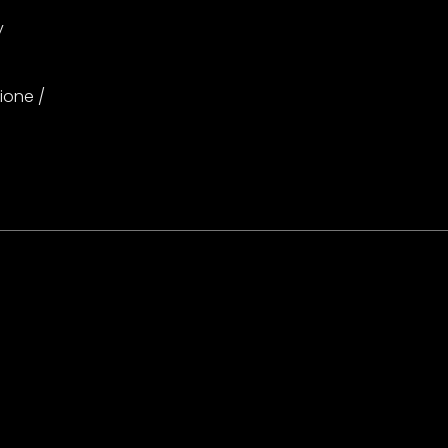
y
ione /