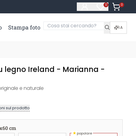
0
Articoli ne
0
Articoli nella li
o
Stampa foto
IA
 legno Ireland - Marianna -
originale e naturale
ni sul prodotto
x60 cm
★
popolare