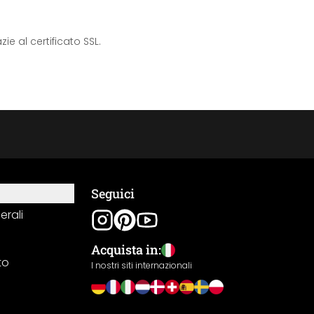
e al certificato SSL.
Seguici
erali
Acquista in:
to
I nostri siti internazionali