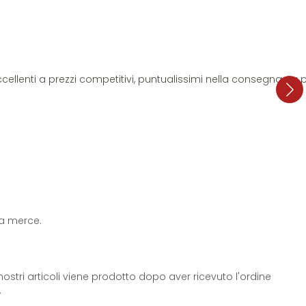
i eccellenti a prezzi competitivi, puntualissimi nella consegna. L
 la merce.
ostri articoli viene prodotto dopo aver ricevuto l'ordine
.