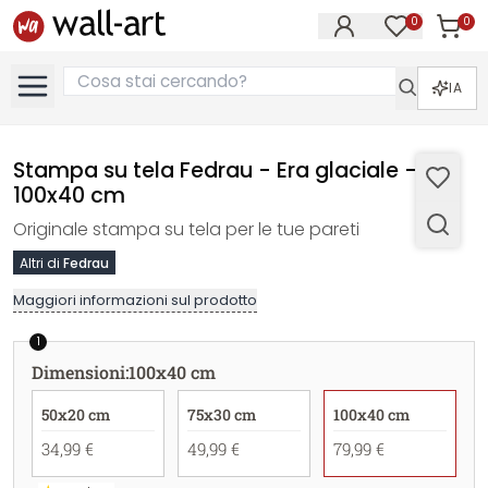
0
0
Articol
Articoli nell
IA
Stampa su tela Fedrau - Era glaciale -
100x40 cm
Originale stampa su tela per le tue pareti
Altri di
Fedrau
Maggiori informazioni sul prodotto
1
Dimensioni
:
100x40 cm
50x20 cm
75x30 cm
100x40 cm
34,99 €
49,99 €
79,99 €