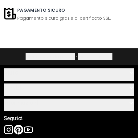
PAGAMENTO SICURO
Pagamento sicuro grazie al certificato SSL.
Informativa sulla privacy
·
Diritto di recesso
Aiuto
Contatti
Servizio
Chi siamo
Buoni regalo
Informazioni
Domande & risposte
Istruzioni di posa e montaggio
Termini e condizioni generali
Seguici
Panoramica dei materiali
Note legali
Tracciamento spedizione
Spedizione e pagamento