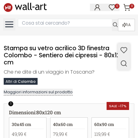
0
0
Articol
Articoli nell
IA
Stampa su vetro acrilico 3D finestra
Colombo - Sentiero dei cipressi - 80x120
cm
Che ne dite di un viaggio in Toscana?
Altri di
Colombo
Maggiori informazioni sul prodotto
1
SALE -17%
Dimensioni
:
80x120 cm
30x45 cm
40x60 cm
60x90 cm
49,99 €
79,99 €
119,99 €