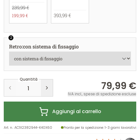
239,99 €
393,99 €
199,99 €
2
Retro
:
con sistema di fissaggio
Quantità
79,99 €
IVA incl., spese di spedizione escluse
Aggiungi al carrello
Art. n.
:
AC1X2382944-K40X60
Pronto per la spedizione
: 1-3 giorni lavorativi