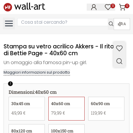
0
0
Articol
Articoli nell
IA
Stampa su vetro acrilico Akkers - Il ritorno
di Bettie Page - 40x60 cm
Un omaggio alla famosa pin-up girl.
Maggiori informazioni sul prodotto
1
Dimensioni
:
40x60 cm
30x45 cm
40x60 cm
60x90 cm
49,99 €
79,99 €
119,99 €
80x120 cm
100x150 cm