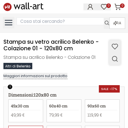
0
0
Articol
Articoli nell
IA
Stampa su vetro acrilico Belenko -
Colazione 01 - 120x80 cm
Stampa su acrilico Belenko - Colazione 01
Altri di
Belenko
Maggiori informazioni sul prodotto
1
SALE -17%
Dimensioni
:
120x80 cm
45x30 cm
60x40 cm
90x60 cm
49,99 €
79,99 €
119,99 €