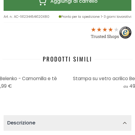
Aggiungi al carrello
Art. n.
:
AC-1X1234454K120X80
Pronto per la spedizione
: 1-3 giorni lavorativi
Trusted Shops
PRODOTTI SIMILI
 Belenko - Camomilla e tè
Stampa su vetro acrilico Be
,99 €
49
da
Descrizione