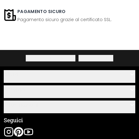
PAGAMENTO SICURO
Pagamento sicuro grazie al certificato SSL.
Informativa sulla privacy
·
Diritto di recesso
Aiuto
Contatti
Servizio
Chi siamo
Buoni regalo
Informazioni
Domande & risposte
Istruzioni di posa e montaggio
Termini e condizioni generali
Seguici
Panoramica dei materiali
Note legali
Tracciamento spedizione