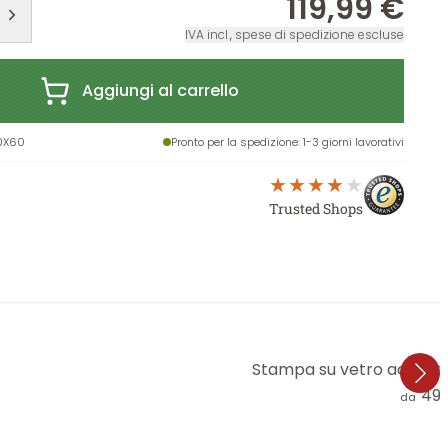
119,99 €
IVA incl., spese di spedizione escluse
Aggiungi al carrello
0X60
Pronto per la spedizione
: 1-3 giorni lavorativi
Trusted Shops
Stampa su vetro acrilico
49,
da