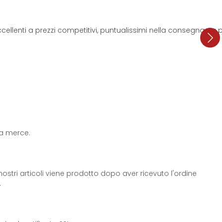
i eccellenti a prezzi competitivi, puntualissimi nella consegna. L
 la merce.
ostri articoli viene prodotto dopo aver ricevuto l'ordine
.