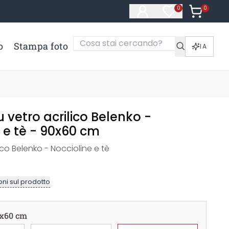
0
Articoli ne
0
Articoli nella li
o
Stampa foto
IA
vetro acrilico Belenko -
 e tè - 90x60 cm
co Belenko - Noccioline e tè
ni sul prodotto
x60 cm