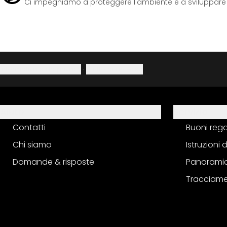
Ci impegniamo a proteggere l'ambiente e a sviluppare pr
Informativa sulla privacy
·
Diritto di recesso
Aiuto
Servizio
Contatti
Buoni reg
Chi siamo
Istruzioni
Domande & risposte
Panoramic
Tracciame