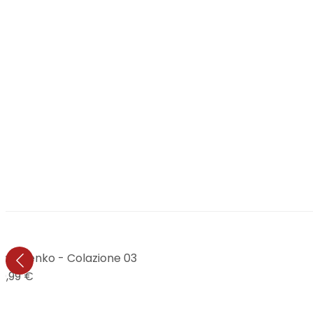
co Belenko - Colazione 03
9,99 €