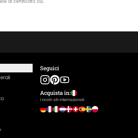
e al certificato SSL.
Seguici
erali
Acquista in:
to
I nostri siti internazionali
y