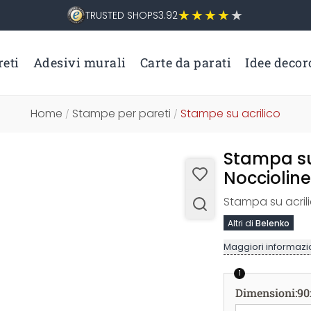
TRUSTED SHOPS
3.92
eti
Adesivi murali
Carte da parati
Idee decor
Home
Stampe per pareti
Stampe su acrilico
/
/
Stampa su 
Noccioline
Stampa su acrili
Altri di
Belenko
Maggiori informazio
1
Dimensioni
:
90