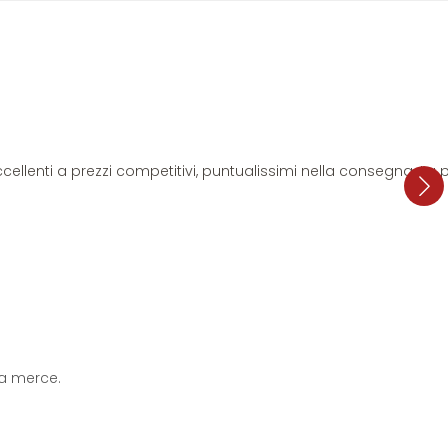
i eccellenti a prezzi competitivi, puntualissimi nella consegna. L
 la merce.