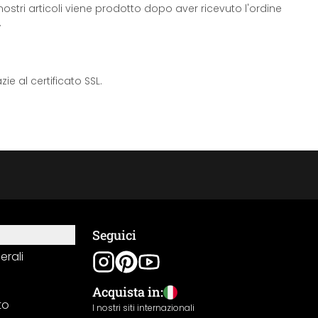
ostri articoli viene prodotto dopo aver ricevuto l'ordine
.
e al certificato SSL.
Seguici
erali
Acquista in:
to
I nostri siti internazionali