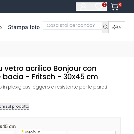
0
Articoli ne
0
Articoli nella li
o
Stampa foto
IA
vetro acrilico Bonjour con
 bacia - Fritsch - 30x45 cm
 in plexiglass leggero e resistente per le pareti
ni sul prodotto
x45 cm
★
popolare