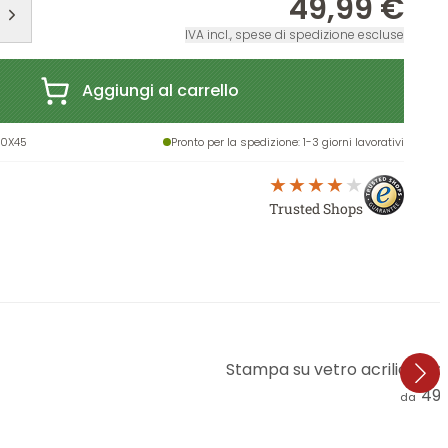
49,99 €
IVA incl., spese di spedizione escluse
Aggiungi al carrello
30X45
Pronto per la spedizione
: 1-3 giorni lavorativi
Trusted Shops
Stampa su vetro acrilico M
49,
da