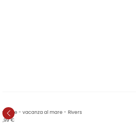
 furgone - vacanza al mare - Rivers
9,99 €