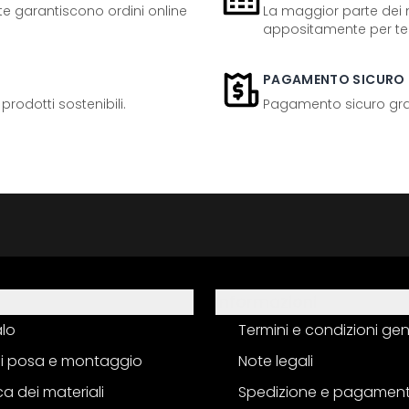
ente garantiscono ordini online
La maggior parte dei n
appositamente per te
PAGAMENTO SICURO
odotti sostenibili.
Pagamento sicuro grazi
Informazioni
alo
Termini e condizioni gen
 di posa e montaggio
Note legali
a dei materiali
Spedizione e pagamen