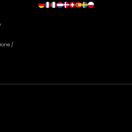
y
ione /