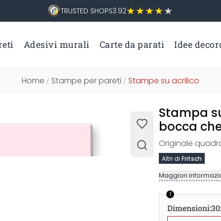
TRUSTED SHOPS
3.92
eti
Adesivi murali
Carte da parati
Idee decor
Home
Stampe per pareti
Stampe su acrilico
/
/
Stampa su 
bocca che
Originale quadro
Altri di
Fritsch
Maggiori informazio
1
Dimensioni
:
30