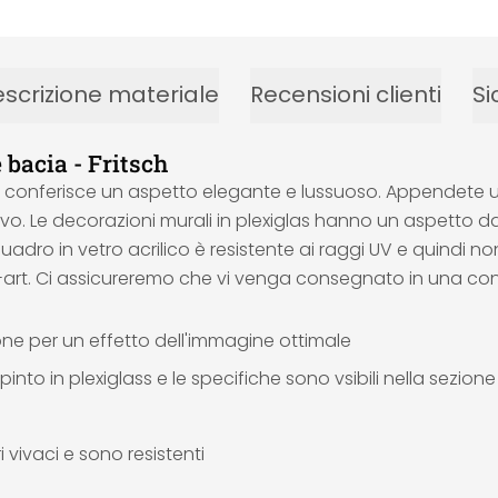
scrizione materiale
Recensioni clienti
Si
bacia - Fritsch
e conferisce un aspetto elegante e lussuoso. Appendete un 
o. Le decorazioni murali in plexiglas hanno un aspetto da g
uadro in vetro acrilico è resistente ai raggi UV e quindi non
all-art. Ci assicureremo che vi venga consegnato in una co
ione per un effetto dell'immagine ottimale
into in plexiglass e le specifiche sono vsibili nella sezion
 vivaci e sono resistenti