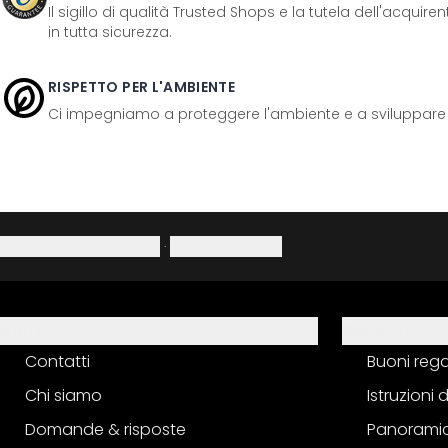
Il sigillo di qualità Trusted Shops e la tutela dell'acquir
in tutta sicurezza.
RISPETTO PER L'AMBIENTE
Ci impegniamo a proteggere l'ambiente e a sviluppare pr
Informativa sulla privacy
·
Diritto di recesso
Aiuto
Servizio
Contatti
Buoni reg
Chi siamo
Istruzioni
Domande & risposte
Panoramic