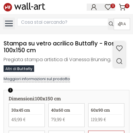
0
0
Articol
Articoli nell
IA
Stampa su vetro acrilico Buttafly - Rosa -
100x150 cm
Pregiata stampa artistica di Vanessa Brünsing.
Altri di
Buttafly
Maggiori informazioni sul prodotto
1
Dimensioni
:
100x150 cm
30x45 cm
40x60 cm
60x90 cm
49,99 €
79,99 €
119,99 €