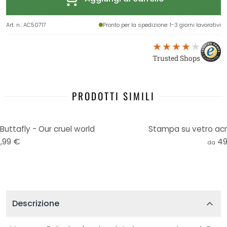
Art. n.
:
AC50717
Pronto per la spedizione
: 1-3 giorni lavorativi
Trusted Shops
PRODOTTI SIMILI
Buttafly - Our cruel world
Stampa su vetro acri
,99 €
49
da
Descrizione