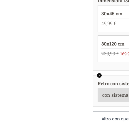
Dimensioni
:
13
30x45 cm
49,99 €
80x120 cm
239,99 €
169,
2
Retro
:
con sist
Altro con que