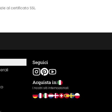
e al certificato SSL.
Seguici
erali
Acquista in:
to
I nostri siti internazionali