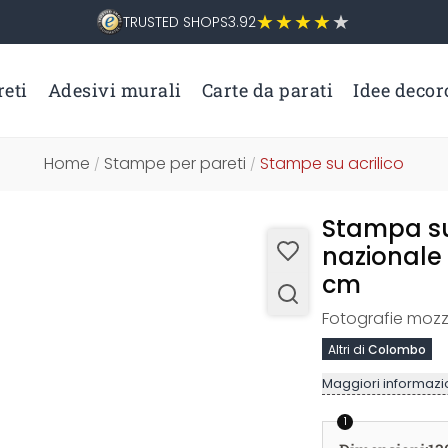
TRUSTED SHOPS
3.92
eti
Adesivi murali
Carte da parati
Idee decor
Home
Stampe per pareti
Stampe su acrilico
/
/
Stampa su
nazionale
cm
Fotografie mozz
Altri di
Colombo
Maggiori informazio
1