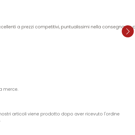
i eccellenti a prezzi competitivi, puntualissimi nella consegna. L
 la merce.
ostri articoli viene prodotto dopo aver ricevuto l'ordine
.