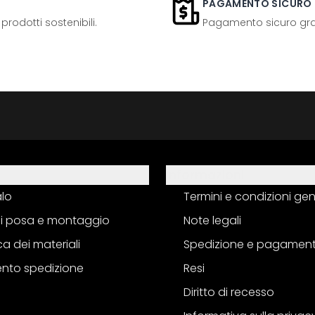
PAGAMENTO SICURO
odotti sostenibili.
Pagamento sicuro grazi
Informazioni
alo
Termini e condizioni gen
 di posa e montaggio
Note legali
a dei materiali
Spedizione e pagamen
nto spedizione
Resi
Diritto di recesso