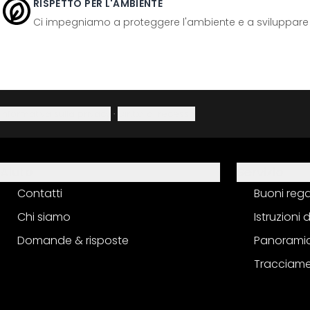
RISPETTO PER L'AMBIENTE
Ci impegniamo a proteggere l'ambiente e a sviluppare pr
Informativa sulla privacy
·
Diritto di recesso
Aiuto
Servizio
Contatti
Buoni reg
Chi siamo
Istruzioni
Domande & risposte
Panoramic
Tracciame