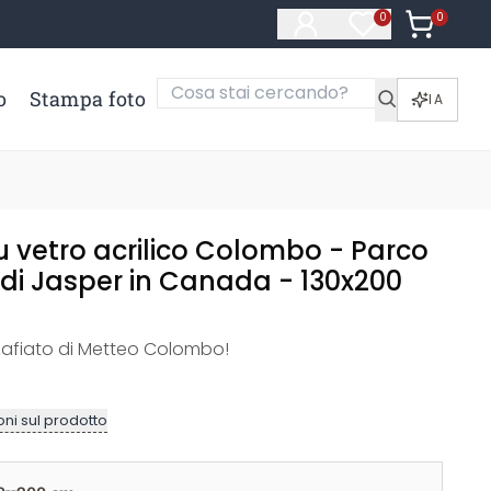
0
Articoli ne
0
Articoli nella li
o
Stampa foto
IA
 vetro acrilico Colombo - Parco
 di Jasper in Canada - 130x200
afiato di Metteo Colombo!
ni sul prodotto