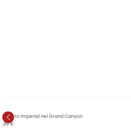
 - Punto Imperial nel Grand Canyon
9,99 €