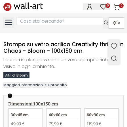
0
0
Articol
Articoli nell
IA
Stampa su vetro acrilico Creativity thrives in
Chaos - Bloom - 100x150 cm
I quadri in plexiglass sono un vero e proprio richiamo
visivo in ogni ambiente.
Altri di
Bloom
Maggiori informazioni sul prodotto
1
Dimensioni
:
100x150 cm
30x45 cm
40x60 cm
60x90 cm
49,99 €
79,99 €
119,99 €