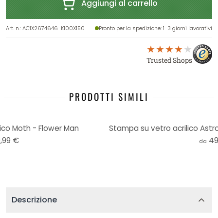
Aggiungi al carrello
Art. n.
:
AC1X2674646-K100X150
Pronto per la spedizione
: 1-3 giorni lavorativi
Trusted Shops
PRODOTTI SIMILI
ico Moth - Flower Man
,99 €
49
da
Descrizione