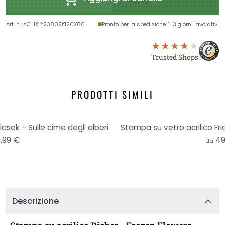
Art. n.
:
AC-1X1223802K120X80
Pronto per la spedizione
: 1-3 giorni lavorativi
Trusted Shops
PRODOTTI SIMILI
asek – Sulle cime degli alberi
Stampa su vetro acrilico Fri
,99 €
49
da
Descrizione