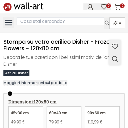
0
0
Articol
Articoli nell
IA
Stampa su vetro acrilico Disher - Frozen
Flowers - 120x80 cm
Decora le tue pareti con i bellissimi motivi dell'artista
Disher
Altri di
Disher
Maggiori informazioni sul prodotto
1
Dimensioni
:
120x80 cm
45x30 cm
60x40 cm
90x60 cm
49,99 €
79,99 €
119,99 €