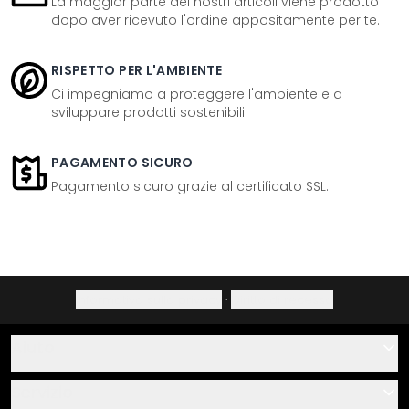
La maggior parte dei nostri articoli viene prodotto
dopo aver ricevuto l'ordine appositamente per te.
RISPETTO PER L'AMBIENTE
Ci impegniamo a proteggere l'ambiente e a
sviluppare prodotti sostenibili.
PAGAMENTO SICURO
Pagamento sicuro grazie al certificato SSL.
Informativa sulla privacy
·
Diritto di recesso
Aiuto
Contatti
Servizio