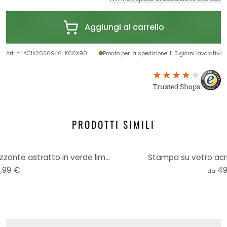
Aggiungi al carrello
Art. n.
:
AC1X2656946-K60X90
Pronto per la spedizione
: 1-3 giorni lavorativi
Trusted Shops
PRODOTTI SIMILI
Stampa su acrilico in vetro Orizzonte astratto in verde lime - Schmucker
Stampa su vetro acri
,99 €
49
da