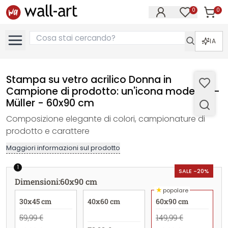
0
0
Articol
Articoli nell
IA
Stampa su vetro acrilico Donna in
Campione di prodotto: un'icona moderna -
Müller - 60x90 cm
Composizione elegante di colori, campionature di
prodotto e carattere
Maggiori informazioni sul prodotto
1
SALE -20%
Dimensioni
:
60x90 cm
★
popolare
30x45 cm
40x60 cm
60x90 cm
59,99 €
149,99 €