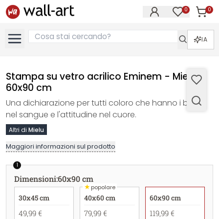
0
0
Articol
Articoli nell
IA
Stampa su vetro acrilico Eminem - Mielu -
60x90 cm
Una dichiarazione per tutti coloro che hanno i battiti
nel sangue e l'attitudine nel cuore.
Altri di
Mielu
Maggiori informazioni sul prodotto
1
Dimensioni
:
60x90 cm
★
popolare
30x45 cm
40x60 cm
60x90 cm
49,99 €
79,99 €
119,99 €