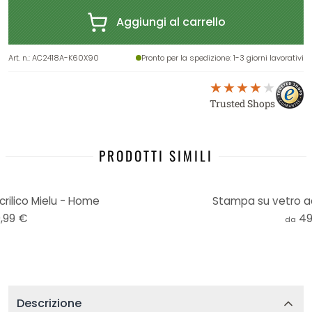
Aggiungi al carrello
Art. n.
:
AC2418A-K60X90
Pronto per la spedizione
: 1-3 giorni lavorativi
Trusted Shops
PRODOTTI SIMILI
rilico Mielu - Home
Stampa su vetro acri
,99 €
49
da
Descrizione