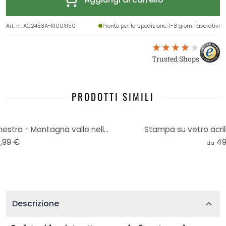
Art. n.
:
AC2453A-K100X150
Pronto per la spedizione
: 1-3 giorni lavorativi
Trusted Shops
PRODOTTI SIMILI
Stampa su vetro acrilico 3D finestra - Montagna valle nella nebbia
Stampa su vetro acril
,99 €
49
da
Descrizione