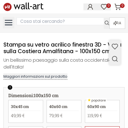
0
0
Articol
Articoli nell
IA
Stampa su vetro acrilico finestra 3D - Vista
sulla Costiera Amalfitana - 100x150 cm
Un bellissimo paesaggio sulla costa occidentale
dell'Italia!
Maggiori informazioni sul prodotto
1
Dimensioni
:
100x150 cm
★
popolare
30x45 cm
40x60 cm
60x90 cm
49,99 €
79,99 €
119,99 €