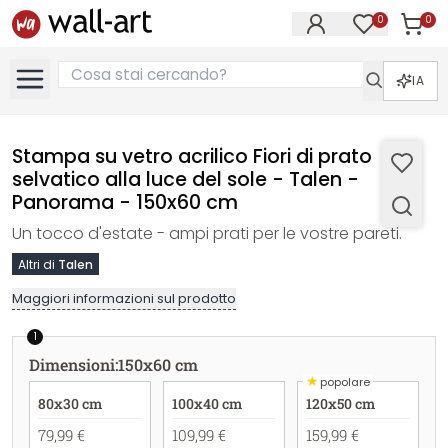
0
0
Articol
Articoli nell
IA
Stampa su vetro acrilico Fiori di prato
selvatico alla luce del sole - Talen -
Panorama - 150x60 cm
Un tocco d'estate - ampi prati per le vostre pareti.
Altri di
Talen
Maggiori informazioni sul prodotto
1
Dimensioni
:
150x60 cm
★
popolare
80x30 cm
100x40 cm
120x50 cm
79,99 €
109,99 €
159,99 €