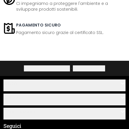
Ci impegniamo a proteggere l'ambiente e a
sviluppare prodotti sostenibili.
PAGAMENTO SICURO
Pagamento sicuro grazie al certificato SSL.
Informativa sulla privacy
·
Diritto di recesso
Aiuto
Contatti
Servizio
Chi siamo
Buoni regalo
Informazioni
Domande & risposte
Istruzioni di posa e montaggio
Termini e condizioni generali
Seguici