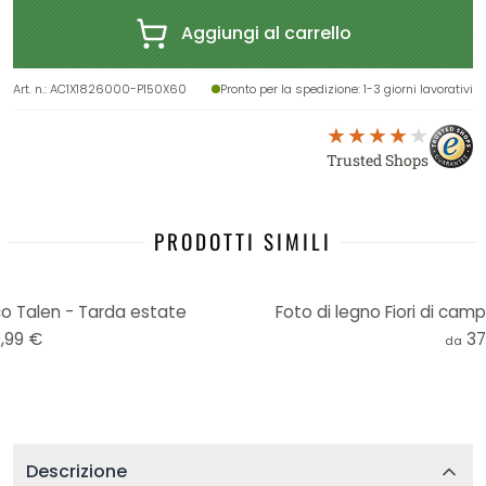
Aggiungi al carrello
Art. n.
:
AC1X1826000-P150X60
Pronto per la spedizione
: 1-3 giorni lavorativi
Trusted Shops
PRODOTTI SIMILI
co Talen - Tarda estate
Foto di legno Fiori di camp
,99 €
37
da
Descrizione