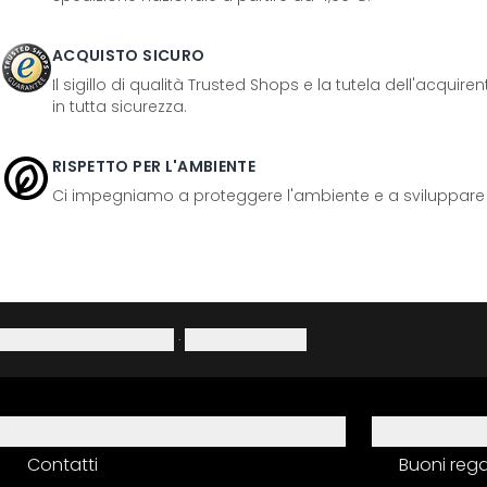
ACQUISTO SICURO
Il sigillo di qualità Trusted Shops e la tutela dell'acquir
in tutta sicurezza.
RISPETTO PER L'AMBIENTE
Ci impegniamo a proteggere l'ambiente e a sviluppare pr
Informativa sulla privacy
·
Diritto di recesso
Aiuto
Servizio
Contatti
Buoni reg