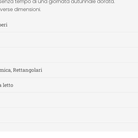
a senza tempo di una giornata autunnale dorata.
iverse dimensioni.
beri
mica, Rettangolari
 letto