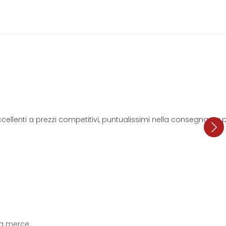
i eccellenti a prezzi competitivi, puntualissimi nella consegna. L
 la merce.