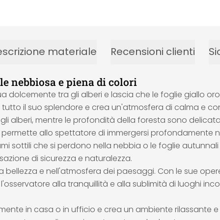
scrizione materiale
Recensioni clienti
Si
e nebbiosa e piena di colori
tua dolcemente tra gli alberi e lascia che le foglie giallo 
 tutto il suo splendore e crea un'atmosfera di calma e c
gli alberi, mentre le profondità della foresta sono delica
 permette allo spettatore di immergersi profondamente nel
ami sottili che si perdono nella nebbia o le foglie autunna
azione di sicurezza e naturalezza.
a bellezza e nell'atmosfera dei paesaggi. Con le sue opere
sservatore alla tranquillità e alla sublimità di luoghi inc
ente in casa o in ufficio e crea un ambiente rilassante e 