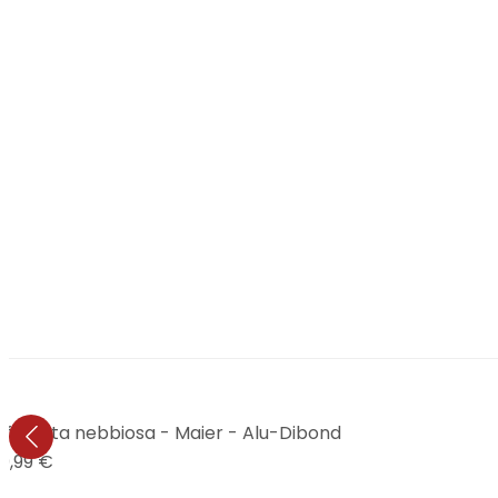
a foresta nebbiosa - Maier - Alu-Dibond
9,99 €