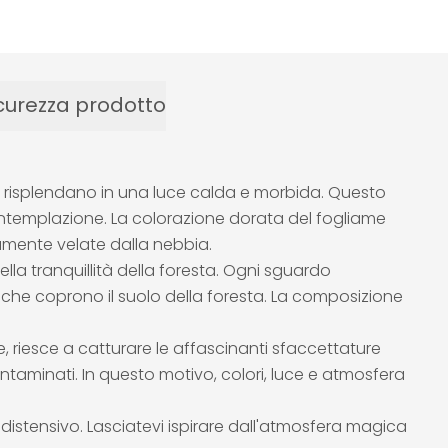
curezza prodotto
oro risplendano in una luce calda e morbida. Questo
ontemplazione. La colorazione dorata del fogliame
tamente velate dalla nebbia.
la tranquillità della foresta. Ogni sguardo
li che coprono il suolo della foresta. La composizione
, riesce a catturare le affascinanti sfaccettature
ontaminati. In questo motivo, colori, luce e atmosfera
distensivo. Lasciatevi ispirare dall'atmosfera magica