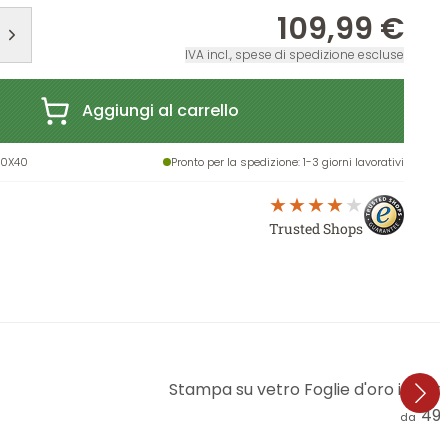
109,99 €
IVA incl., spese di spedizione escluse
Aggiungi al carrello
00X40
Pronto per la spedizione
: 1-3 giorni lavorativi
Trusted Shops
Stampa su vetro Foglie d'oro in una
49,
da