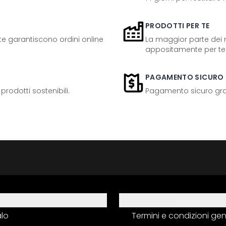
PRODOTTI PER TE
ente garantiscono ordini online
La maggior parte dei n
appositamente per te
PAGAMENTO SICURO
odotti sostenibili.
Pagamento sicuro grazi
Informazioni
alo
Termini e condizioni gen