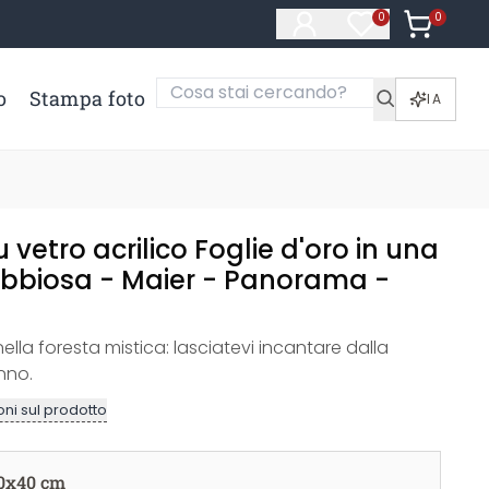
0
Articoli ne
0
Articoli nella li
o
Stampa foto
IA
vetro acrilico Foglie d'oro in una
ebbiosa - Maier - Panorama -
nella foresta mistica: lasciatevi incantare dalla
nno.
ni sul prodotto
0x40 cm