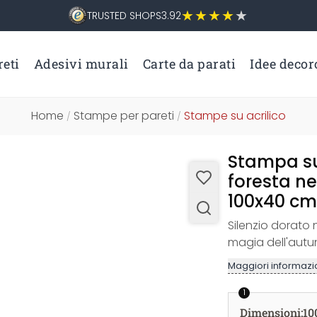
TRUSTED SHOPS
3.92
eti
Adesivi murali
Carte da parati
Idee decor
Home
Stampe per pareti
Stampe su acrilico
/
/
Stampa su 
foresta n
100x40 cm
Silenzio dorato 
magia dell'autu
Maggiori informazio
1
Dimensioni
:
10