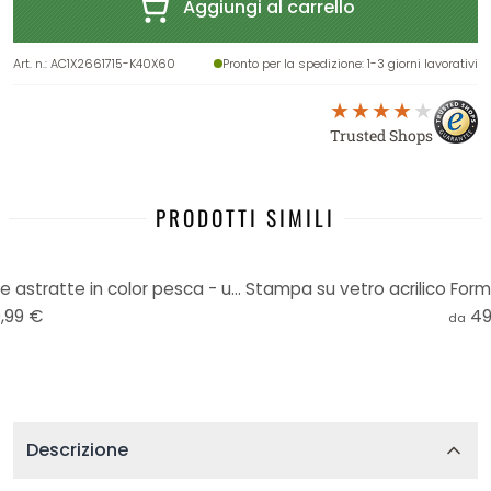
Aggiungi al carrello
Art. n.
:
AC1X2661715-K40X60
Pronto per la spedizione
: 1-3 giorni lavorativi
Trusted Shops
PRODOTTI SIMILI
Stampa su vetro acrilico Forme astratte in color pesca - uplusmestudio
,99 €
49
da
Descrizione