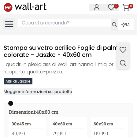
0
0
Articol
Articoli nell
IA
Stampa su vetro acrilico Foglie di palma
colorate - Jaszke - 40x60 cm
I quadri in plexiglass di Wall-art hanno il miglior
rapporto qualità-prezzo.
Altri di
Jaszke
Maggiori informazioni sul prodotto
1
Dimensioni
:
40x60 cm
30x45 cm
40x60 cm
60x90 cm
49,99 €
79,99 €
119,99 €