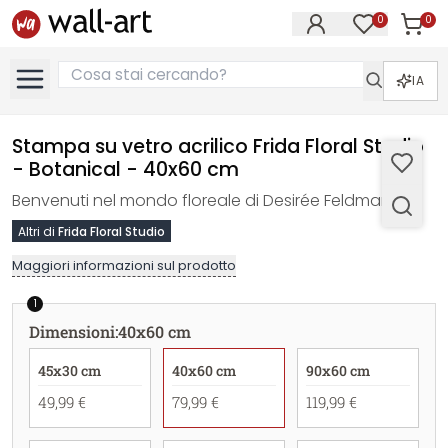
0
0
Articol
Articoli nell
IA
Stampa su vetro acrilico Frida Floral Studio
- Botanical - 40x60 cm
Benvenuti nel mondo floreale di Desirée Feldmann!
Altri di
Frida Floral Studio
Maggiori informazioni sul prodotto
1
Dimensioni
:
40x60 cm
45x30 cm
40x60 cm
90x60 cm
49,99 €
79,99 €
119,99 €