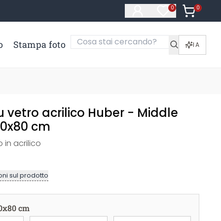
0
Articoli ne
0
Articoli nella li
o
Stampa foto
IA
vetro acrilico Huber - Middle
120x80 cm
 in acrilico
ni sul prodotto
0x80 cm