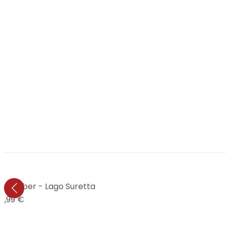
ico Huber - Lago Suretta
9,99 €