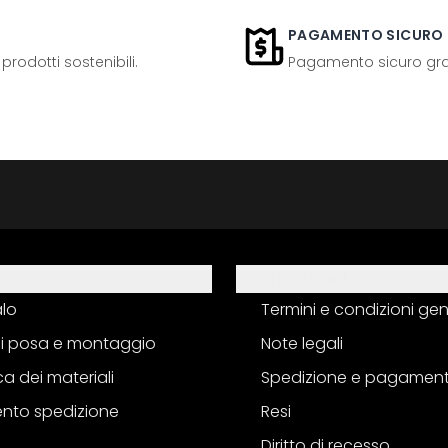
PAGAMENTO SICURO
odotti sostenibili.
Pagamento sicuro grazi
Informazioni
alo
Termini e condizioni gen
 di posa e montaggio
Note legali
a dei materiali
Spedizione e pagamen
nto spedizione
Resi
Diritto di recesso