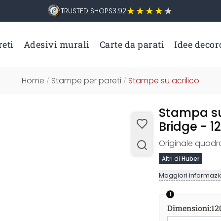
TRUSTED SHOPS
3.92
eti
Adesivi murali
Carte da parati
Idee decor
Home
Stampe per pareti
Stampe su acrilico
/
/
Stampa su 
Bridge - 
Originale quadro
Altri di
Huber
Maggiori informazio
1
Dimensioni
:
12