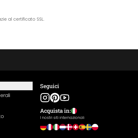
e al certificato SSL.
Seguici
erali
Acquista in:
to
I nostri siti internazionali