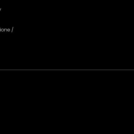
y
ione /