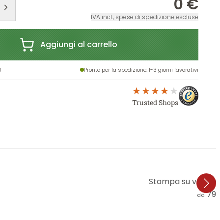
0 €
IVA incl., spese di spedizione escluse
Aggiungi al carrello
0
Pronto per la spedizione
: 1-3 giorni lavorativi
Trusted Shops
Stampa su vetro a
79,
da