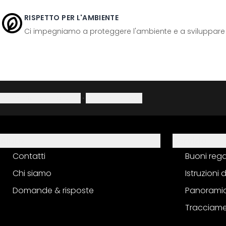
RISPETTO PER L'AMBIENTE
Ci impegniamo a proteggere l'ambiente e a sviluppare pr
Informativa sulla privacy
·
Diritto di recesso
Aiuto
Servizio
Contatti
Buoni reg
Chi siamo
Istruzioni
Domande & risposte
Panoramic
Tracciame