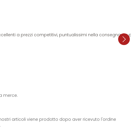
i eccellenti a prezzi competitivi, puntualissimi nella consegna. L
 la merce.
ostri articoli viene prodotto dopo aver ricevuto l'ordine
.