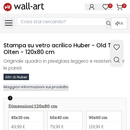
0
0
Articol
Articoli nell
IA
Stampa su vetro acrilico Huber - Old Town
Olten - 120x80 cm
Originale quadro in plexiglass leggero e resistente per
le pareti
Altri di
Huber
Maggiori informazioni sul prodotto
1
Dimensioni
:
120x80 cm
45x30 cm
60x40 cm
90x60 cm
49,99 €
79,99 €
119,99 €