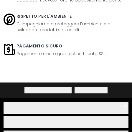
dopo aver ricevuto l'ordine appositamente per te.
RISPETTO PER L'AMBIENTE
Ci impegniamo a proteggere l'ambiente e a
sviluppare prodotti sostenibili.
PAGAMENTO SICURO
Pagamento sicuro grazie al certificato SSL.
Informativa sulla privacy
·
Diritto di recesso
Aiuto
Contatti
Servizio
Chi siamo