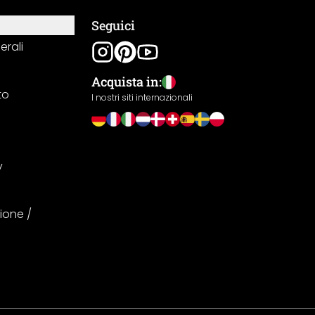
Seguici
erali
Acquista in:
to
I nostri siti internazionali
y
ione /