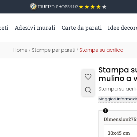
TRUSTED SHOPS
3.92
eti
Adesivi murali
Carte da parati
Idee decor
Home
Stampe per pareti
Stampe su acrilico
/
/
Stampa su 
mulino a 
Stampa su acril
Maggiori informazio
1
Dimensioni
:
75
30x45 cm