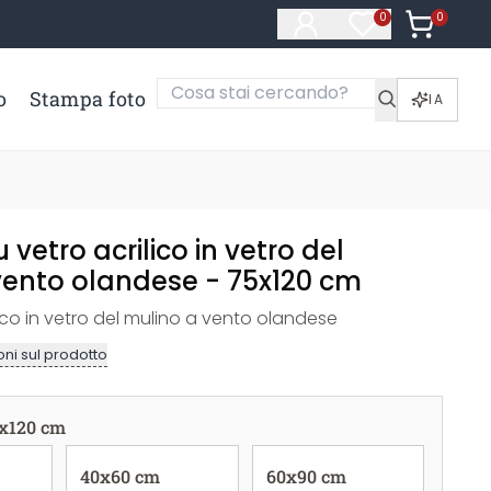
0
Articoli ne
0
Articoli nella li
o
Stampa foto
IA
vetro acrilico in vetro del
vento olandese - 75x120 cm
ico in vetro del mulino a vento olandese
ni sul prodotto
x120 cm
40x60 cm
60x90 cm