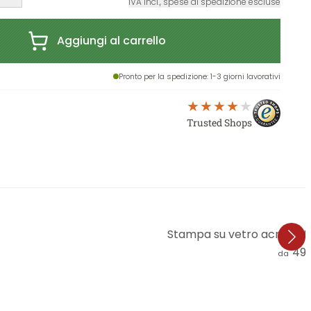
IVA incl., spese di spedizione escluse
Aggiungi al carrello
Pronto per la spedizione
: 1-3 giorni lavorativi
Trusted Shops
Stampa su vetro acrilico M
49,
da