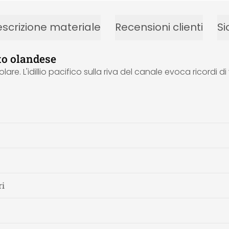
scrizione materiale
Recensioni clienti
Si
to olandese
re. L'idillio pacifico sulla riva del canale evoca ricordi
ri