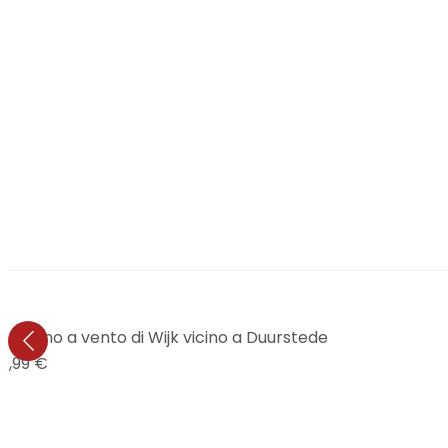
Il mulino a vento di Wijk vicino a Duurstede
9,99 €