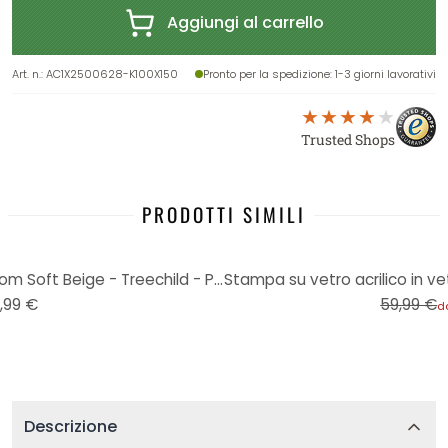
Aggiungi al carrello
Art. n.
:
AC1X2500628-K100X150
Pronto per la spedizione
: 1-3 giorni lavorativi
Trusted Shops
PRODOTTI SIMILI
-17%
Stampa su acrilico Boho Blossom Soft Beige - Treechild - Panorama
,99 €
59,99 €
d
Descrizione