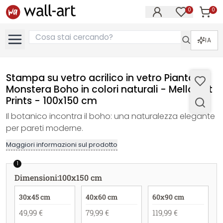
0
0
Articol
Articoli nell
IA
Stampa su vetro acrilico in vetro Pianta
Monstera Boho in colori naturali - Melloi Art
Prints - 100x150 cm
Il botanico incontra il boho: una naturalezza elegante
per pareti moderne.
Maggiori informazioni sul prodotto
1
Dimensioni
:
100x150 cm
30x45 cm
40x60 cm
60x90 cm
49,99 €
79,99 €
119,99 €