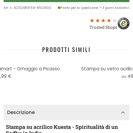
Art. n.
:
AC1X2484759-K150X100
Pronto per la spedizione
: 1-3 giorni lavorativi
Trusted Shops
PRODOTTI SIMILI
Zamart - Omaggio a Picasso
Stampa su vetro acrilic
,99 €
49
da
Descrizione
Stampa su acrilico Kuesta - Spiritualità di un