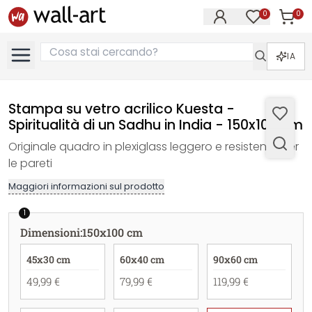
0
0
Articol
Articoli nell
IA
Stampa su vetro acrilico Kuesta -
Spiritualità di un Sadhu in India - 150x100 cm
Originale quadro in plexiglass leggero e resistente per
le pareti
Maggiori informazioni sul prodotto
1
Dimensioni
:
150x100 cm
45x30 cm
60x40 cm
90x60 cm
49,99 €
79,99 €
119,99 €