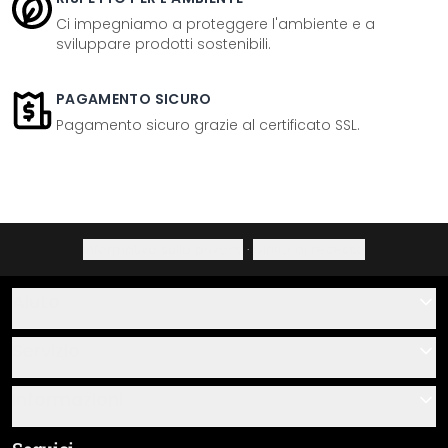
Ci impegniamo a proteggere l'ambiente e a
sviluppare prodotti sostenibili.
PAGAMENTO SICURO
Pagamento sicuro grazie al certificato SSL.
Informativa sulla privacy
·
Diritto di recesso
Aiuto
Contatti
Servizio
Chi siamo
Buoni regalo
Informazioni
Domande & risposte
Istruzioni di posa e montaggio
Termini e condizioni generali