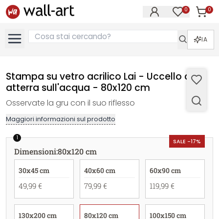
0
0
Articol
Articoli nell
IA
Stampa su vetro acrilico Lai - Uccello che
atterra sull'acqua - 80x120 cm
Osservate la gru con il suo riflesso
Maggiori informazioni sul prodotto
1
SALE -17%
Dimensioni
:
80x120 cm
30x45 cm
40x60 cm
60x90 cm
49,99 €
79,99 €
119,99 €
130x200 cm
80x120 cm
100x150 cm