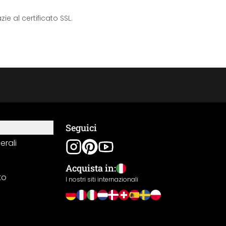
e al certificato SSL.
Seguici
erali
Acquista in:
to
I nostri siti internazionali