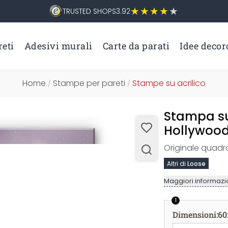
TRUSTED SHOPS
3.92
eti
Adesivi murali
Carte da parati
Idee decor
Home
Stampe per pareti
Stampe su acrilico
/
/
Stampa su 
Hollywood
Originale quadro
Altri di
Loose
Maggiori informazio
1
Dimensioni
:
60