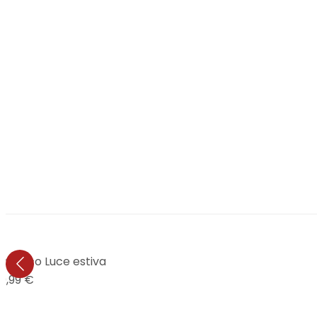
acrilico Luce estiva
9,99 €