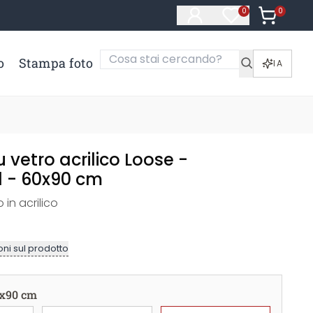
0
Articoli ne
0
Articoli nella li
o
Stampa foto
IA
vetro acrilico Loose -
 - 60x90 cm
 in acrilico
ni sul prodotto
x90 cm