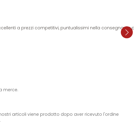
i eccellenti a prezzi competitivi, puntualissimi nella consegna. L
 la merce.
ostri articoli viene prodotto dopo aver ricevuto l'ordine
.