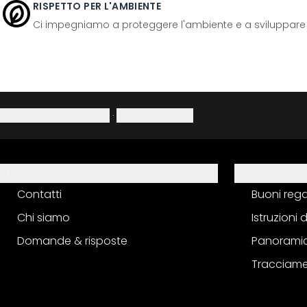
RISPETTO PER L'AMBIENTE
Ci impegniamo a proteggere l'ambiente e a sviluppare pr
Informativa sulla privacy
·
Diritto di recesso
Aiuto
Servizio
Contatti
Buoni reg
Chi siamo
Istruzioni
Domande & risposte
Panoramic
Tracciame