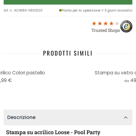
Art. n.
:
AC1418A-K80X120
Pronto per la spedizione
: 1-3 giorni lavorativi
Trusted Shops
PRODOTTI SIMILI
lico Colori pastello
Stampa su vetro a
,99 €
49
da
Descrizione
Stampa su acrilico Loose - Pool Party