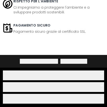
RISPETTO PER L'AMBIENTE
Ci impegniamo a proteggere l'ambiente e a
sviluppare prodotti sostenibili.
PAGAMENTO SICURO
Pagamento sicuro grazie al certificato SSL.
Informativa sulla privacy
·
Diritto di recesso
Aiuto
Contatti
Servizio
Chi siamo
Buoni regalo
Informazioni
Domande & risposte
Istruzioni di posa e montaggio