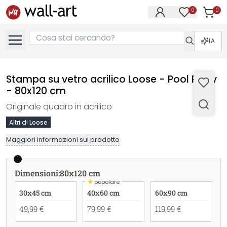
0
0
Articol
Articoli nell
IA
Stampa su vetro acrilico Loose - Pool Party
- 80x120 cm
Originale quadro in acrilico
Altri di
Loose
Maggiori informazioni sul prodotto
1
Dimensioni
:
80x120 cm
★
popolare
30x45 cm
40x60 cm
60x90 cm
49,99 €
79,99 €
119,99 €