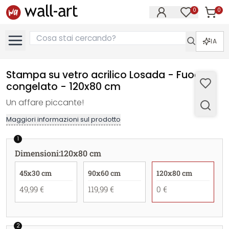
0
0
Articol
Articoli nell
IA
Stampa su vetro acrilico Losada - Fuoco
congelato - 120x80 cm
Un affare piccante!
Maggiori informazioni sul prodotto
1
Dimensioni
:
120x80 cm
45x30 cm
90x60 cm
120x80 cm
49,99 €
119,99 €
0 €
2